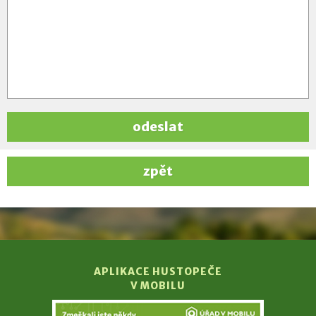
odeslat
zpět
APLIKACE HUSTOPEČE
V MOBILU