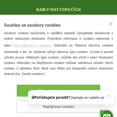
KAM V HUSTOPEČÍCH
Vinařství
Souhlas se soubory cookies
T. G. Masaryk
Soubory cookies využíváme k zajištění nejlepší uživatelské zkušenosti s
Mandloně
našimi webovými stránkami. Podrobné informace o cookies naleznete v
Ubytování
sekci
Více informací o cookies
. Kliknutím na Přijmout všechny cookies
Restaurace
souhlasíte s tím, že můžeme užívat všechny typy cookies. Chcete-li povolit
užívání pouze některých typů cookies, můžete tak učinit v sekci Nastavení
Městské muzeum a galerie
cookies. Kliknutím na Nepřijmout cookies můžete odmítnout užívání všech
Denní meníčka
cookies s výjimkou těch, které jsou třeba pro fungování našich webových
stránek (tzv. „Nutné cookies“).
Mapa města
Přijmout všechny cookies
Potřebujete poradit?
Zeptejte se našeho asistenta
C
Nepřijmout cookies
Prohlášení o přístupnosti
Správce webu
2026 © Město
Hustopeče