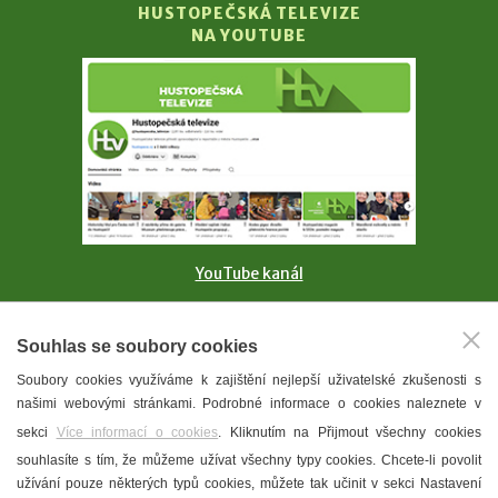
HUSTOPEČSKÁ TELEVIZE
NA YOUTUBE
YouTube kanál
MĚSTO HUSTOPEČE
Souhlas se soubory cookies
NA FACEBOOKU
Soubory cookies využíváme k zajištění nejlepší uživatelské zkušenosti s
našimi webovými stránkami. Podrobné informace o cookies naleznete v
sekci
Více informací o cookies
. Kliknutím na Přijmout všechny cookies
souhlasíte s tím, že můžeme užívat všechny typy cookies. Chcete-li povolit
užívání pouze některých typů cookies, můžete tak učinit v sekci Nastavení