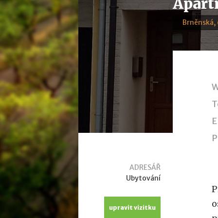
Apart
Brněnská,
W
T
E
P
ADRESÁŘ
Ubytování
P
o
upravit vizitku