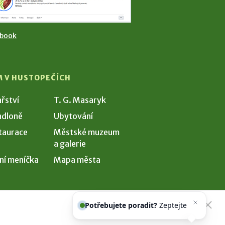
ebook
M V HUSTOPEČÍCH
ařství
T. G. Masaryk
dloně
Ubytování
taurace
Městské muzeum
a galerie
ní meníčka
Mapa města
Potřebujete poradit?
Zeptejte se
našeho asistenta
Chettyho
.