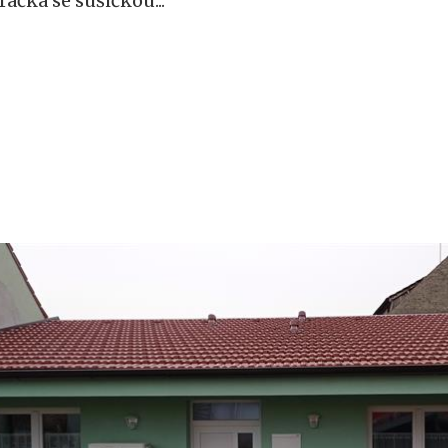
račka se sušičkou...