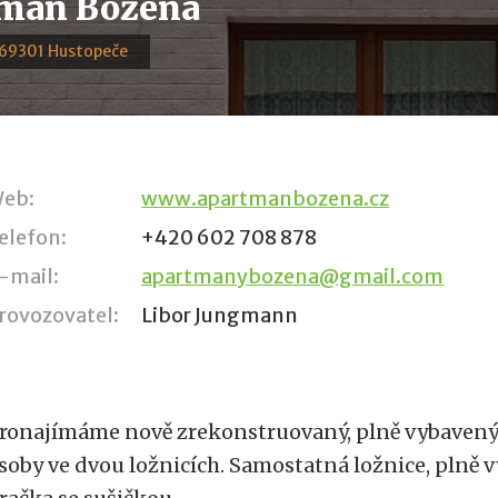
mán Božena
 69301 Hustopeče
eb:
www.apartmanbozena.cz
elefon:
+420 602 708 878
-mail:
apartmanybozena@gmail.com
rovozovatel:
Libor Jungmann
ronajímáme nově zrekonstruovaný, plně vybavený 
soby ve dvou ložnicích. Samostatná ložnice, plně 