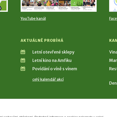
YouTube kanál
Fac
AKTUÁLNĚ PROBÍHÁ
KA
Letní otevřené sklepy
Vin
Letní kino na Amfiku
Man
Povídání o víně s vínem
Res
celý kalendář akcí
Den