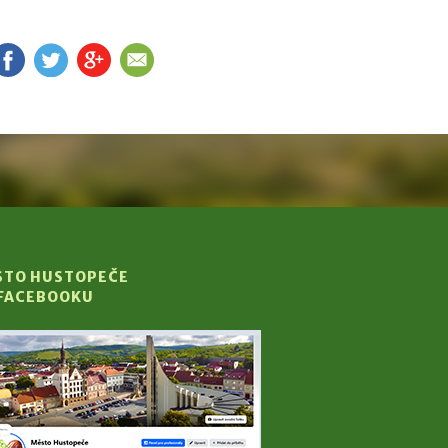
FB
TW
G+
EM
STO HUSTOPEČE
 FACEBOOKU