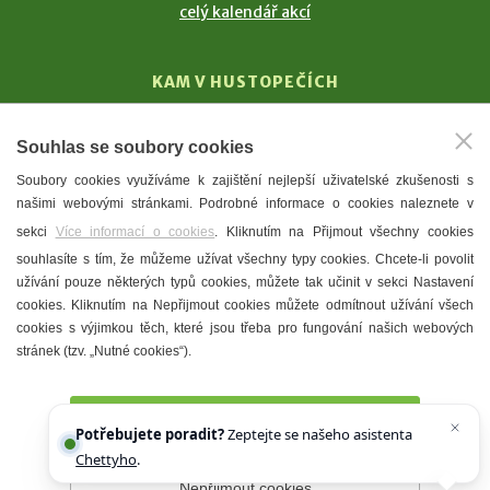
celý kalendář akcí
KAM V HUSTOPEČÍCH
Vinařství
Souhlas se soubory cookies
T. G. Masaryk
Soubory cookies využíváme k zajištění nejlepší uživatelské zkušenosti s
Mandloně
našimi webovými stránkami. Podrobné informace o cookies naleznete v
Ubytování
sekci
Více informací o cookies
. Kliknutím na Přijmout všechny cookies
Restaurace
souhlasíte s tím, že můžeme užívat všechny typy cookies. Chcete-li povolit
užívání pouze některých typů cookies, můžete tak učinit v sekci Nastavení
Městské muzeum a galerie
cookies. Kliknutím na Nepřijmout cookies můžete odmítnout užívání všech
Denní meníčka
cookies s výjimkou těch, které jsou třeba pro fungování našich webových
stránek (tzv. „Nutné cookies“).
Mapa města
Přijmout všechny cookies
Potřebujete poradit?
Zeptejte se našeho asistenta
Chettyho
.
Nepřijmout cookies