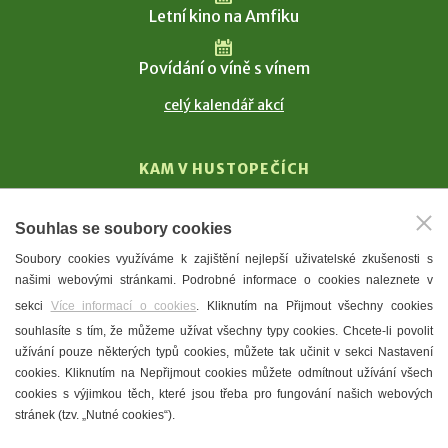
Letní kino na Amfiku
Povídání o víně s vínem
celý kalendář akcí
KAM V HUSTOPEČÍCH
Vinařství
Souhlas se soubory cookies
T. G. Masaryk
Soubory cookies využíváme k zajištění nejlepší uživatelské zkušenosti s
Mandloně
našimi webovými stránkami. Podrobné informace o cookies naleznete v
Ubytování
sekci
Více informací o cookies
. Kliknutím na Přijmout všechny cookies
Restaurace
souhlasíte s tím, že můžeme užívat všechny typy cookies. Chcete-li povolit
užívání pouze některých typů cookies, můžete tak učinit v sekci Nastavení
Městské muzeum a galerie
cookies. Kliknutím na Nepřijmout cookies můžete odmítnout užívání všech
Denní meníčka
cookies s výjimkou těch, které jsou třeba pro fungování našich webových
stránek (tzv. „Nutné cookies“).
Mapa města