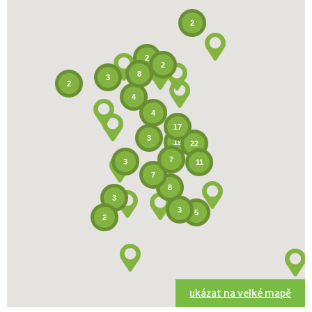
2
2
2
8
3
2
4
4
17
3
19
22
7
3
11
7
8
3
3
5
2
ukázat na velké mapě