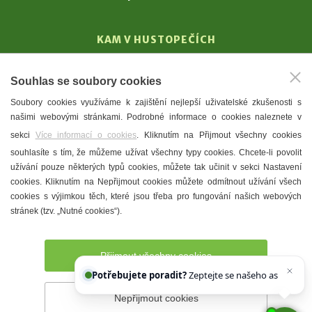
KAM V HUSTOPEČÍCH
Vinařství
Souhlas se soubory cookies
T. G. Masaryk
Soubory cookies využíváme k zajištění nejlepší uživatelské zkušenosti s
Mandloně
našimi webovými stránkami. Podrobné informace o cookies naleznete v
Ubytování
sekci
Více informací o cookies
. Kliknutím na Přijmout všechny cookies
Restaurace
souhlasíte s tím, že můžeme užívat všechny typy cookies. Chcete-li povolit
užívání pouze některých typů cookies, můžete tak učinit v sekci Nastavení
Městské muzeum a galerie
cookies. Kliknutím na Nepřijmout cookies můžete odmítnout užívání všech
Denní meníčka
cookies s výjimkou těch, které jsou třeba pro fungování našich webových
stránek (tzv. „Nutné cookies“).
Mapa města
Přijmout všechny cookies
Potřebujete poradit?
Zeptejte se našeho asistenta
Chettyho
Nepřijmout cookies
Prohlášení o přístupnosti
Správce webu
2026 © Město