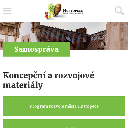
Menu
Samospráva
Koncepční a rozvojové
materiály
Program rozvoje města Hustopeče