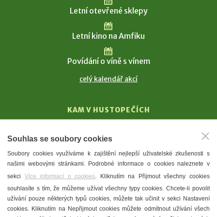
Letní otevřené sklepy
Letní kino na Amfiku
Povídání o víně s vínem
celý kalendář akcí
KAM V HUSTOPEČÍCH
Vinařství
Souhlas se soubory cookies
T. G. Masaryk
Soubory cookies využíváme k zajištění nejlepší uživatelské zkušenosti s
Mandloně
našimi webovými stránkami. Podrobné informace o cookies naleznete v
Ubytování
sekci
Více informací o cookies
. Kliknutím na Přijmout všechny cookies
Restaurace
souhlasíte s tím, že můžeme užívat všechny typy cookies. Chcete-li povolit
užívání pouze některých typů cookies, můžete tak učinit v sekci Nastavení
Městské muzeum a galerie
cookies. Kliknutím na Nepřijmout cookies můžete odmítnout užívání všech