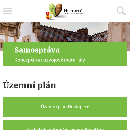
Menu
Samospráva
Koncepční a rozvojové materiály
Územní plán
Územní plán Hustopeče