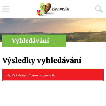
Menu
Vyhledávání
„“
Výsledky vyhledávání
Na Váš dotaz „“ jsme nic nenašli.