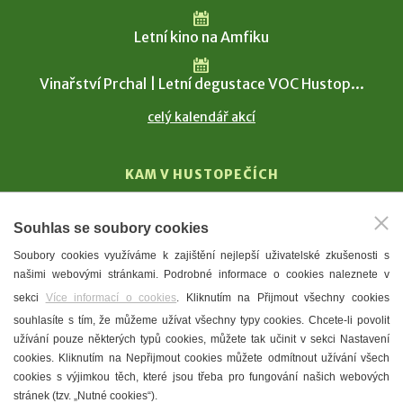
Letní kino na Amfiku
Vinařství Prchal | Letní degustace VOC Hustop...
celý kalendář akcí
KAM V HUSTOPEČÍCH
Vinařství
Souhlas se soubory cookies
T. G. Masaryk
Soubory cookies využíváme k zajištění nejlepší uživatelské zkušenosti s
Mandloně
našimi webovými stránkami. Podrobné informace o cookies naleznete v
Ubytování
sekci
Více informací o cookies
. Kliknutím na Přijmout všechny cookies
Restaurace
souhlasíte s tím, že můžeme užívat všechny typy cookies. Chcete-li povolit
užívání pouze některých typů cookies, můžete tak učinit v sekci Nastavení
Městské muzeum a galerie
cookies. Kliknutím na Nepřijmout cookies můžete odmítnout užívání všech
Denní meníčka
cookies s výjimkou těch, které jsou třeba pro fungování našich webových
stránek (tzv. „Nutné cookies“).