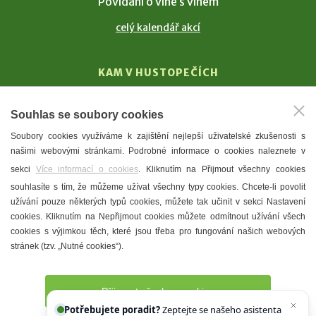
Povídání o víně s vínem
celý kalendář akcí
KAM V HUSTOPEČÍCH
Vinařství
Souhlas se soubory cookies
T. G. Masaryk
Soubory cookies využíváme k zajištění nejlepší uživatelské zkušenosti s
Mandloně
našimi webovými stránkami. Podrobné informace o cookies naleznete v
Ubytování
sekci
Více informací o cookies
. Kliknutím na Přijmout všechny cookies
Restaurace
souhlasíte s tím, že můžeme užívat všechny typy cookies. Chcete-li povolit
užívání pouze některých typů cookies, můžete tak učinit v sekci Nastavení
Městské muzeum a galerie
cookies. Kliknutím na Nepřijmout cookies můžete odmítnout užívání všech
Denní meníčka
cookies s výjimkou těch, které jsou třeba pro fungování našich webových
stránek (tzv. „Nutné cookies“).
Mapa města
Přijmout všechny cookies
Potřebujete poradit?
Zeptejte se našeho asistenta
Chettyho
.