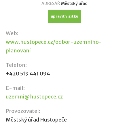
ADRESÁŘ
Městský úřad
upravit vizitku
Web:
www.hustopece.cz/odbor-uzemniho-
planovani
Telefon:
+420 519 441 094
E-mail:
uzemni@hustopece.cz
Provozovatel:
Městský úřad Hustopeče