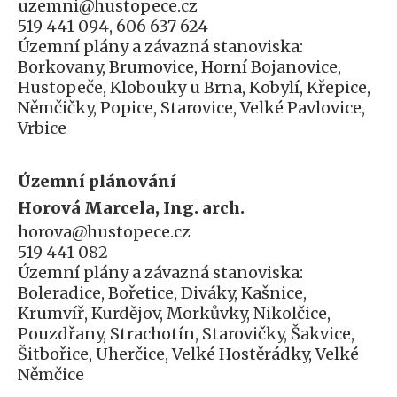
uzemni@hustopece.cz
519 441 094, 606 637 624
Územní plány a závazná stanoviska:
Borkovany, Brumovice, Horní Bojanovice,
Hustopeče, Klobouky u Brna, Kobylí, Křepice,
Němčičky, Popice, Starovice, Velké Pavlovice,
Vrbice
Územní plánování
Horová Marcela, Ing. arch.
horova@hustopece.cz
519 441 082
Územní plány a závazná stanoviska:
Boleradice, Bořetice, Diváky, Kašnice,
Krumvíř, Kurdějov, Morkůvky, Nikolčice,
Pouzdřany, Strachotín, Starovičky, Šakvice,
Šitbořice, Uherčice, Velké Hostěrádky, Velké
Němčice