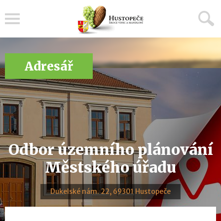
Menu
Adresář
Odbor územního plánování
Městského úřadu
Dukelské nám. 22, 69301 Hustopeče