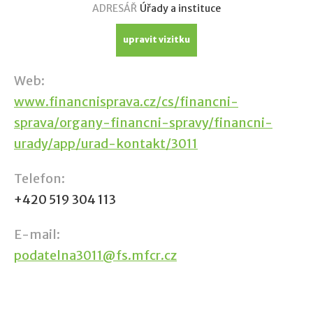
ADRESÁŘ
Úřady a instituce
upravit vizitku
Web:
www.financnisprava.cz/cs/financni-
sprava/organy-financni-spravy/financni-
urady/app/urad-kontakt/3011
Telefon:
+420 519 304 113
E-mail:
podatelna3011@fs.mfcr.cz