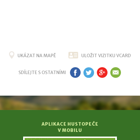
UKÁZAT NA MAPĚ
ULOŽIT VIZITKU VCARD
SDÍLEJTE S OSTATNÍMI
FB
TW
G+
EM
APLIKACE HUSTOPEČE
V MOBILU