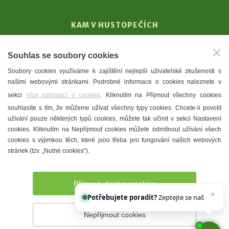
KAM V HUSTOPEČÍCH
Vinařství
Souhlas se soubory cookies
T. G. Masaryk
Soubory cookies využíváme k zajištění nejlepší uživatelské zkušenosti s
Mandloně
našimi webovými stránkami. Podrobné informace o cookies naleznete v
Ubytování
sekci
Více informací o cookies
. Kliknutím na Přijmout všechny cookies
Restaurace
souhlasíte s tím, že můžeme užívat všechny typy cookies. Chcete-li povolit
užívání pouze některých typů cookies, můžete tak učinit v sekci Nastavení
Městské muzeum a galerie
cookies. Kliknutím na Nepřijmout cookies můžete odmítnout užívání všech
Denní meníčka
cookies s výjimkou těch, které jsou třeba pro fungování našich webových
stránek (tzv. „Nutné cookies“).
Mapa města
Přijmout všechny cookies
Potřebujete poradit?
Zeptejte se našeho asistenta
Nepřijmout cookies
Prohlášení o přístupnosti
Správce webu
2026 © Město