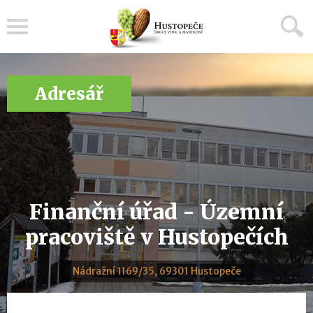
Menu
Adresář
Finanční úřad - Územní
pracoviště v Hustopečích
Nádražní 1169/35, 69301 Hustopeče