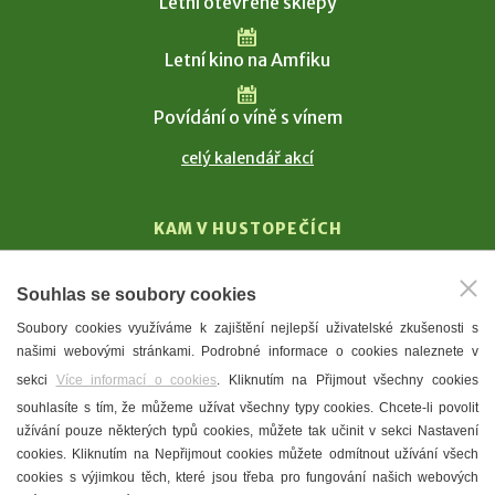
Letní otevřené sklepy
Letní kino na Amfiku
Povídání o víně s vínem
celý kalendář akcí
KAM V HUSTOPEČÍCH
Vinařství
Souhlas se soubory cookies
T. G. Masaryk
Soubory cookies využíváme k zajištění nejlepší uživatelské zkušenosti s
Mandloně
našimi webovými stránkami. Podrobné informace o cookies naleznete v
Ubytování
sekci
Více informací o cookies
. Kliknutím na Přijmout všechny cookies
Restaurace
souhlasíte s tím, že můžeme užívat všechny typy cookies. Chcete-li povolit
užívání pouze některých typů cookies, můžete tak učinit v sekci Nastavení
Městské muzeum a galerie
cookies. Kliknutím na Nepřijmout cookies můžete odmítnout užívání všech
Denní meníčka
cookies s výjimkou těch, které jsou třeba pro fungování našich webových