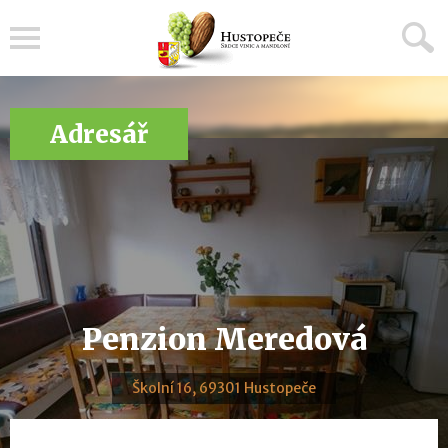
Menu
Adresář
Penzion Meredová
Školní 16, 69301 Hustopeče