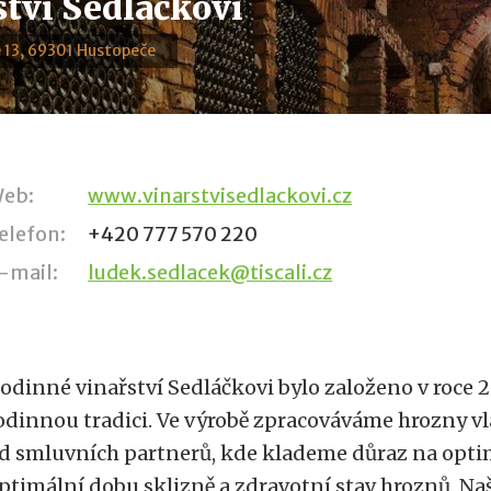
ství Sedláčkovi
e 13, 69301 Hustopeče
eb:
www.vinarstvisedlackovi.cz
elefon:
+420 777 570 220
-mail:
ludek.sedlacek@tiscali.cz
odinné vinařství Sedláčkovi bylo založeno v roce 
odinnou tradici. Ve výrobě zpracováváme hrozny vl
d smluvních partnerů, kde klademe důraz na opti
ptimální dobu sklizně a zdravotní stav hroznů. Naš