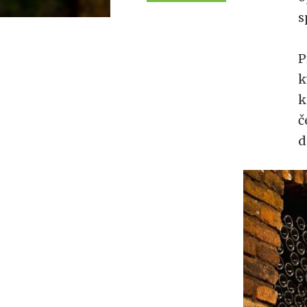
s
P
k
k
č
d