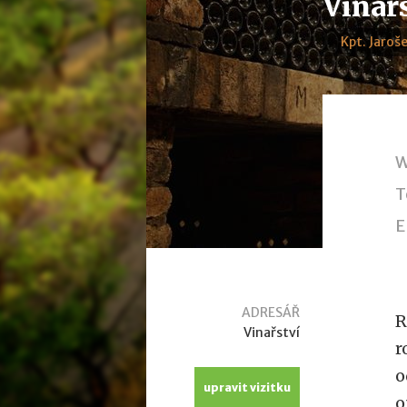
Vinař
Kpt. Jaroš
W
T
E
ADRESÁŘ
R
Vinařství
r
o
upravit vizitku
o