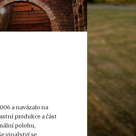
2006 a navázalo na
astní produkce a část
mální polohu,
e vinařství se