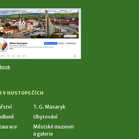
ebook
M V HUSTOPEČÍCH
ařství
T. G. Masaryk
dloně
Ubytování
taurace
Městské muzeum
a galerie