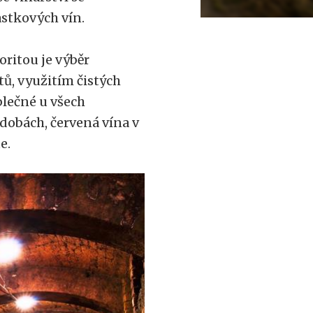
astkových vín.
ritou je výběr
tů, využitím čistých
blečné u všech
ádobách, červená vína v
e.