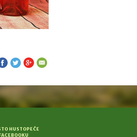
FB
TW
G+
EM
STO HUSTOPEČE
 FACEBOOKU