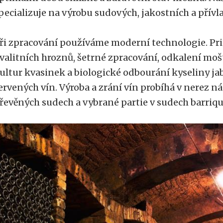
pecializuje na výrobu sudových, jakostních a přívl
ři zpracování používáme moderní technologie. Prio
valitních hroznů, šetrné zpracování, odkalení moš
ultur kvasinek a biologické odbourání kyseliny ja
ervených vín. Výroba a zrání vín probíhá v nerez n
řevěných sudech a vybrané partie v sudech barriqu