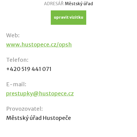
ADRESÁŘ
Městský úřad
upravit vizitku
Web:
www.hustopece.cz/opsh
Telefon:
+420 519 441 071
E-mail:
prestupky@hustopece.cz
Provozovatel:
Městský úřad Hustopeče