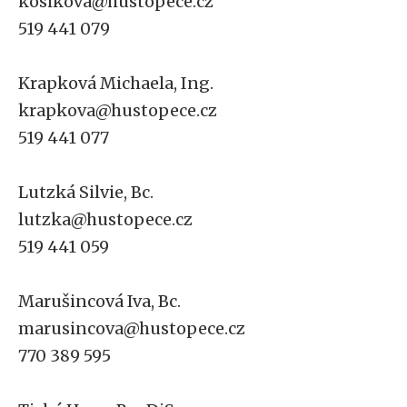
kosikova@hustopece.cz
519 441 079
Krapková Michaela, Ing.
krapkova@hustopece.cz
519 441 077
Lutzká Silvie, Bc.
lutzka@hustopece.cz
519 441 059
Marušincová Iva, Bc.
marusincova@hustopece.cz
770 389 595