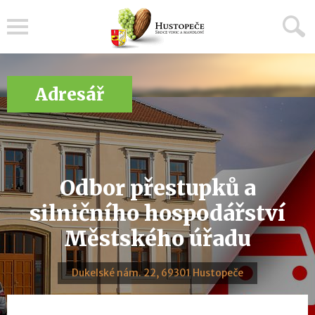
Menu
Adresář
Odbor přestupků a
silničního hospodářství
Městského úřadu
Dukelské nám. 22, 69301 Hustopeče