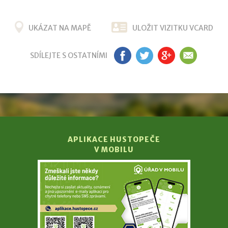
UKÁZAT NA MAPĚ
ULOŽIT VIZITKU VCARD
SDÍLEJTE S OSTATNÍMI
FB
TW
G+
EM
APLIKACE HUSTOPEČE
V MOBILU