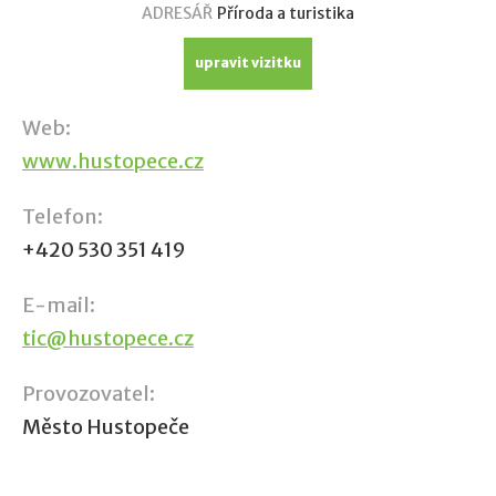
ADRESÁŘ
Příroda a turistika
upravit vizitku
Web:
www.hustopece.cz
Telefon:
+420 530 351 419
E-mail:
tic@hustopece.cz
Provozovatel:
Město Hustopeče