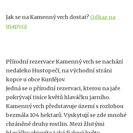
Jak se na Kamenný vrch dostat?
Odkaz na
mapy.cz
Přírodní rezervace Kamenný vrch se nachází
nedaleko Hustopečí, na východní stráni
kopce u obce Kurdějov.
Jedná se o přírodní rezervaci, kterou na jaře
pokrývají tisíce květů hlaváčku jarního.
Kamenný vrch představuje území s rozlohou
bezmála 104 hektarů. Vyskytují se zde mnohé
chráněné druhy rostlin. Mezi žlutými
hlaváčky objevíte také fialové květy