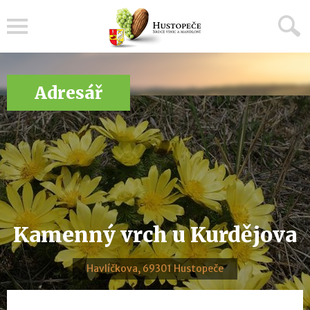
Menu
Adresář
Kamenný vrch u Kurdějova
Havlíčkova, 69301 Hustopeče