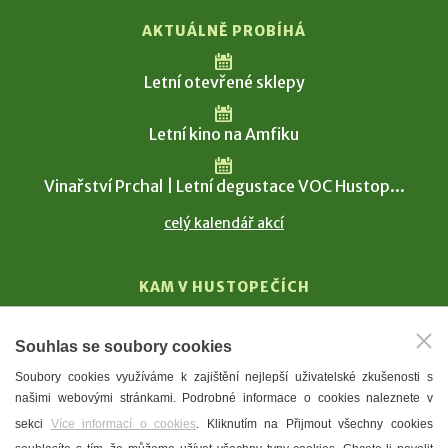
AKTUÁLNĚ PROBÍHÁ
Letní otevřené sklepy
Letní kino na Amfiku
Vinařství Prchal | Letní degustace VOC Hustop...
celý kalendář akcí
KAM V HUSTOPEČÍCH
Vinařství
Souhlas se soubory cookies
T. G. Masaryk
Soubory cookies využíváme k zajištění nejlepší uživatelské zkušenosti s
Mandloně
našimi webovými stránkami. Podrobné informace o cookies naleznete v
Ubytování
sekci
Více informací o cookies
. Kliknutím na Přijmout všechny cookies
Restaurace