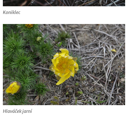
Koniklec
Hlaváček jarní