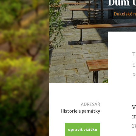
Dům 
Dukelské 
T
E
P
ADRESÁŘ
V
Historie a památky
m
r
upravit vizitku