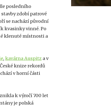
dle posledního
 stavby zdobí patrové
oří se nachází původní
k kvasinky vinné. Po
é klenuté místnosti a
ie
,
kavárna Auspitz
a v
 České knize rekordů
chází v horní části
znikla k výročí 700 let
ntány je polská