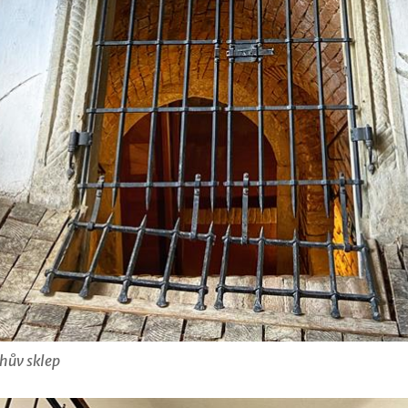
hův sklep