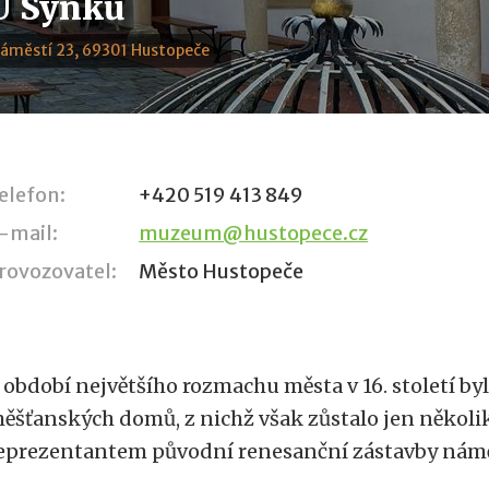
U Synků
náměstí 23, 69301 Hustopeče
elefon:
+420 519 413 849
-mail:
muzeum@hustopece.cz
rovozovatel:
Město Hustopeče
 období největšího rozmachu města v 16. století by
ěšťanských domů, z nichž však zůstalo jen někol
eprezentantem původní renesanční zástavby námě