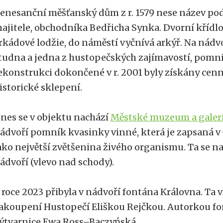
enesanční měšťanský dům z r. 1579 nese název po
ajitele, obchodníka Bedřicha Synka. Dvorní křídlo
rkádové lodžie, do náměstí vyčnívá arkýř. Na nádv
tudna a jedna z hustopečských zajímavostí, pomní
ekonstrukci dokončené v r. 2001 byly získány cenn
istorické sklepení.
nes se v objektu nachází
Městské muzeum a galer
ádvoří pomník kvasinky vinné, která je zapsaná v
ako největší zvětšenina živého organismu. Ta se na
ádvoří (vlevo nad schody).
 roce 2023 přibyla v nádvoří fontána Královna. Ta v
akoupení Hustopečí Eliškou Rejčkou. Autorkou fo
ýtvarnice Ewa Ross–Baczyńská.