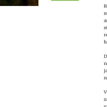
R
m
a
s
r
h
D
n
j
n
V
z
v