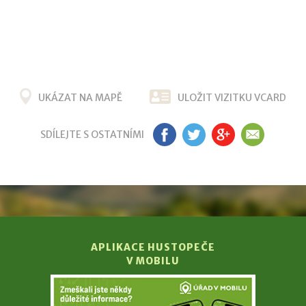
UKÁZAT NA MAPĚ
ULOŽIT VIZITKU VCARD
SDÍLEJTE S OSTATNÍMI
FB
TW
G+
EM
APLIKACE HUSTOPEČE
V MOBILU