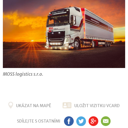
MOSS logistics s.r.o.
UKÁZAT NA MAPĚ
ULOŽIT VIZITKU VCARD
SDÍLEJTE S OSTATNÍMI
FB
TW
G+
EM