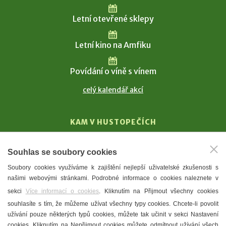
Letní otevřené sklepy
Letní kino na Amfiku
Povídání o víně s vínem
celý kalendář akcí
KAM V HUSTOPEČÍCH
Vinařství
Souhlas se soubory cookies
T. G. Masaryk
Soubory cookies využíváme k zajištění nejlepší uživatelské zkušenosti s
Mandloně
našimi webovými stránkami. Podrobné informace o cookies naleznete v
Ubytování
sekci
Více informací o cookies
. Kliknutím na Přijmout všechny cookies
Restaurace
souhlasíte s tím, že můžeme užívat všechny typy cookies. Chcete-li povolit
užívání pouze některých typů cookies, můžete tak učinit v sekci Nastavení
Městské muzeum a galerie
cookies. Kliknutím na Nepřijmout cookies můžete odmítnout užívání všech