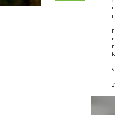
Z
n
p
P
m
n
j
V
T