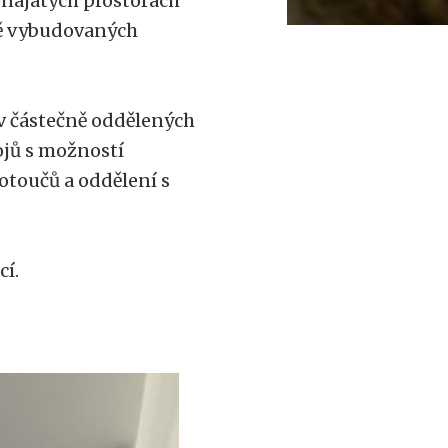
onajatých prostorách
vě vybudovaných
 v částečně oddělených
ojů s možností
otoučů a oddělení s
cí.