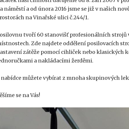
ačátek naší činnosti datujeme od 8. září 2007 v pr
a náměstí a od února 2016 jsme se již v našich no
rostorách na Vinařské ulici č.244/1.
osilovnu tvoří 60 stanovišť profesionálních strojů
ístnostech. Zde najdete oddělení posilovacích str
astavení zátěže pomocí cihliček nebo klasických k
ednoručkami a nakládacími žerděmi.
 nabídce můžete vybírat z mnoha skupinových lek
ěšíme se na Vás!