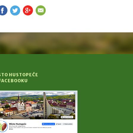
FB
TW
G+
EM
STO HUSTOPEČE
 FACEBOOKU