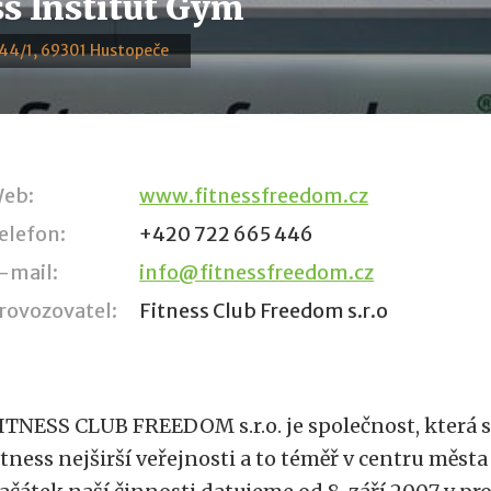
ss Institut Gym
244/1, 69301 Hustopeče
eb:
www.fitnessfreedom.cz
elefon:
+420 722 665 446
-mail:
info@fitnessfreedom.cz
rovozovatel:
Fitness Club Freedom s.r.o
ITNESS CLUB FREEDOM s.r.o. je společnost, která s
itness nejširší veřejnosti a to téměř v centru měst