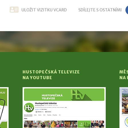
ULOŽIT VIZITKU VCARD
SDÍLEJTE S OSTATNÍMI
HUSTOPEČSKÁ TELEVIZE
MĚ
NA YOUTUBE
NA