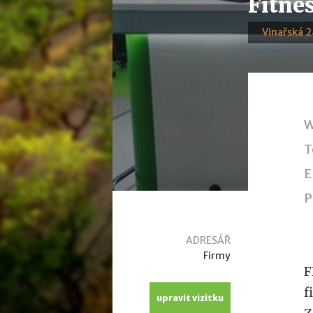
Fitne
Vinařská 
W
T
E
P
ADRESÁŘ
Firmy
F
f
upravit vizitku