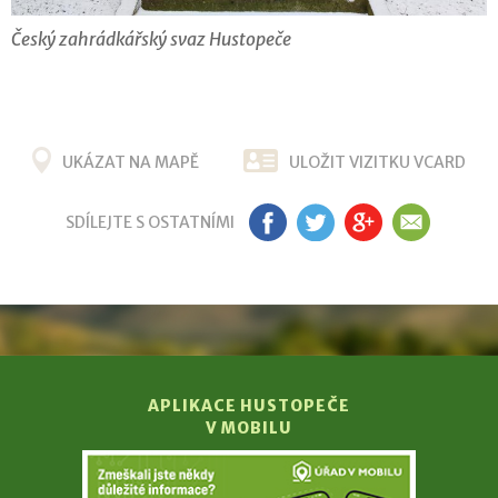
Český zahrádkářský svaz Hustopeče
UKÁZAT NA MAPĚ
ULOŽIT VIZITKU VCARD
SDÍLEJTE S OSTATNÍMI
FB
TW
G+
EM
APLIKACE HUSTOPEČE
V MOBILU