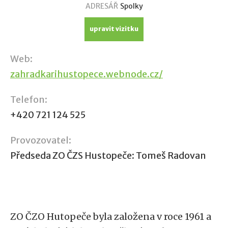
ADRESÁŘ
Spolky
upravit vizitku
Web:
zahradkarihustopece.webnode.cz/
Telefon:
+420 721 124 525
Provozovatel:
Předseda ZO ČZS Hustopeče: Tomeš Radovan
ZO ČZO Hutopeče byla založena v roce 1961 a