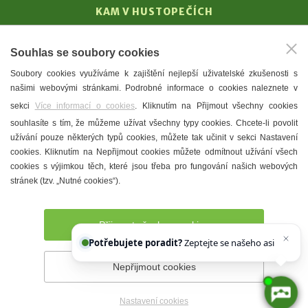
KAM V HUSTOPEČÍCH
Vinařství
Souhlas se soubory cookies
T. G. Masaryk
Soubory cookies využíváme k zajištění nejlepší uživatelské zkušenosti s
Mandloně
našimi webovými stránkami. Podrobné informace o cookies naleznete v
Ubytování
sekci
Více informací o cookies
. Kliknutím na Přijmout všechny cookies
Restaurace
souhlasíte s tím, že můžeme užívat všechny typy cookies. Chcete-li povolit
užívání pouze některých typů cookies, můžete tak učinit v sekci Nastavení
Městské muzeum a galerie
cookies. Kliknutím na Nepřijmout cookies můžete odmítnout užívání všech
Denní meníčka
cookies s výjimkou těch, které jsou třeba pro fungování našich webových
stránek (tzv. „Nutné cookies“).
Mapa města
Přijmout všechny cookies
Potřebujete poradit?
Zeptejte se našeho asistenta
Chettyho
.
Nepřijmout cookies
Prohlášení o přístupnosti
Správce webu
2026 © Město
Hustopeče
Nastavení cookies