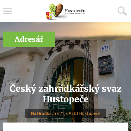
Menu
Adresář
Český zahrádkářský svaz
Hustopeče
Na Hradbách 671, 69301 Hustopeče