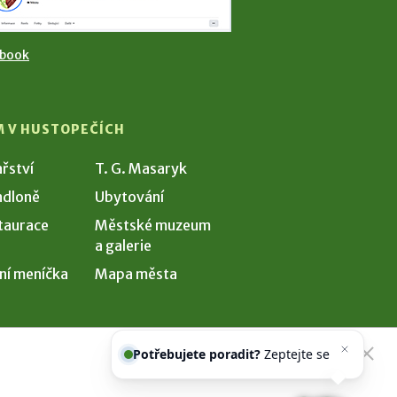
ebook
M V HUSTOPEČÍCH
ařství
T. G. Masaryk
dloně
Ubytování
taurace
Městské muzeum
a galerie
ní meníčka
Mapa města
Potřebujete poradit?
Zeptejte se
našeho asistenta
Chet