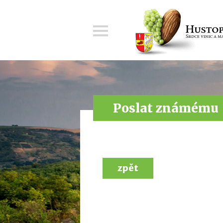
Menu
Poslat známému
zpět