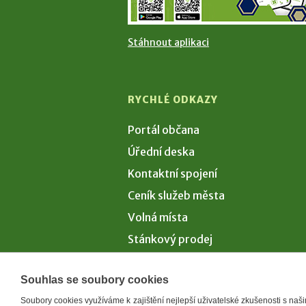
Stáhnout aplikaci
RYCHLÉ ODKAZY
Portál občana
Úřední deska
Kontaktní spojení
Ceník služeb města
Volná místa
Stánkový prodej
Volby 2026
Souhlas se soubory cookies
Soubory cookies využíváme k zajištění nejlepší uživatelské zkušenosti s na