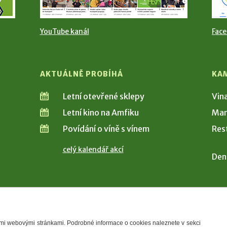
YouTube kanál
Fac
AKTUÁLNĚ PROBÍHÁ
KA
Letní otevřené sklepy
Vin
Letní kino na Amfiku
Man
Povídání o víně s vínem
Res
celý kalendář akcí
Den
šimi webovými stránkami. Podrobné informace o cookies naleznete v sekci