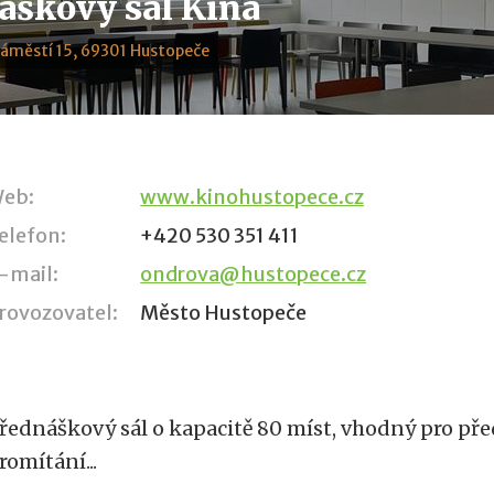
áškový sál Kina
náměstí 15, 69301 Hustopeče
eb:
www.kinohustopece.cz
elefon:
+420 530 351 411
-mail:
ondrova@hustopece.cz
rovozovatel:
Město Hustopeče
řednáškový sál o kapacitě 80 míst, vhodný pro pře
romítání...