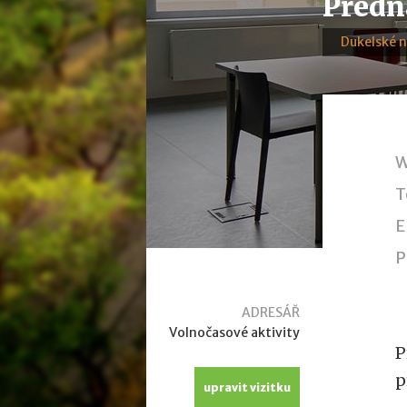
Předn
Dukelské 
W
T
E
P
ADRESÁŘ
Volnočasové aktivity
P
p
upravit vizitku