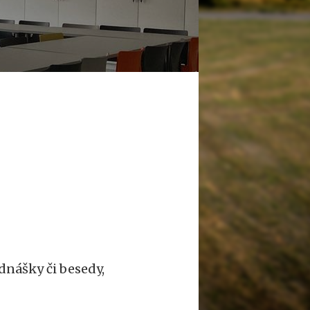
dnášky či besedy,