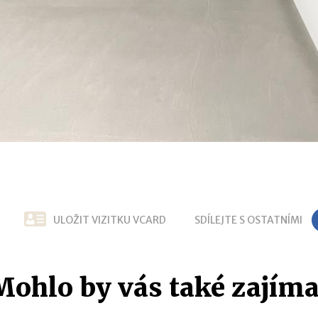
ULOŽIT VIZITKU VCARD
SDÍLEJTE S OSTATNÍMI
Mohlo by vás také zajíma