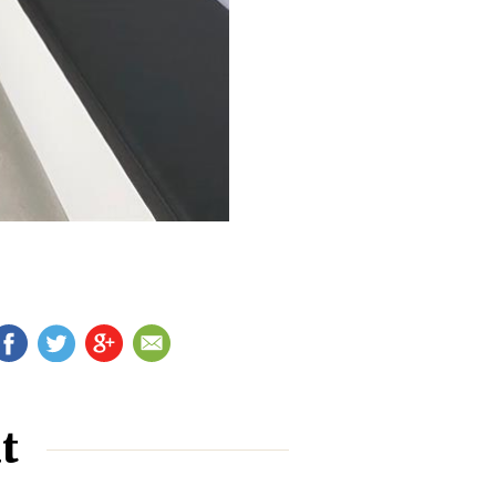
FB
TW
G+
EM
t