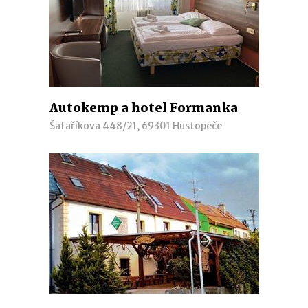
Autokemp a hotel Formanka
Šafaříkova 448/21, 69301 Hustopeče