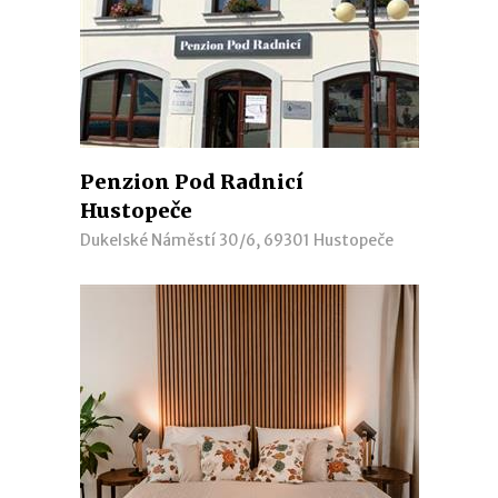
Penzion Pod Radnicí
Hustopeče
Dukelské Náměstí 30/6, 69301 Hustopeče