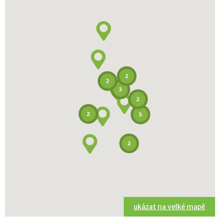
2
2
3
2
2
5
2
ukázat na velké mapě