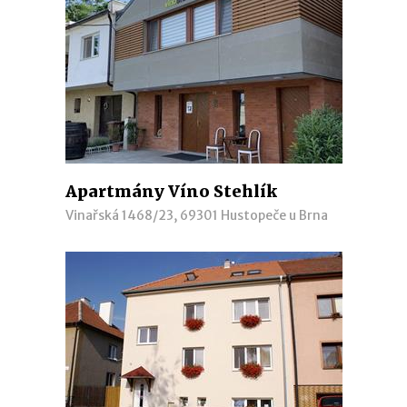
Apartmány Víno Stehlík
Vinařská 1468/23, 69301 Hustopeče u Brna