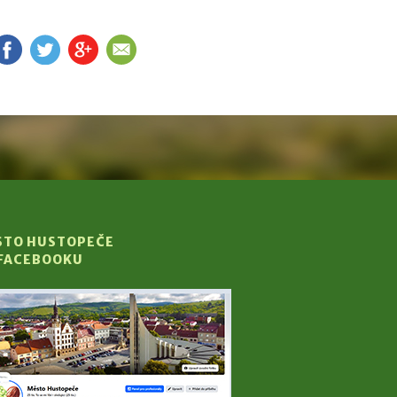
FB
TW
G+
EM
STO HUSTOPEČE
 FACEBOOKU