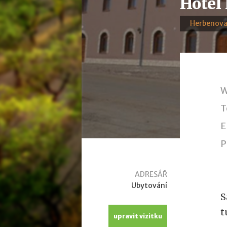
Hotel
Herbenova
W
T
E
P
ADRESÁŘ
Ubytování
S
t
upravit vizitku