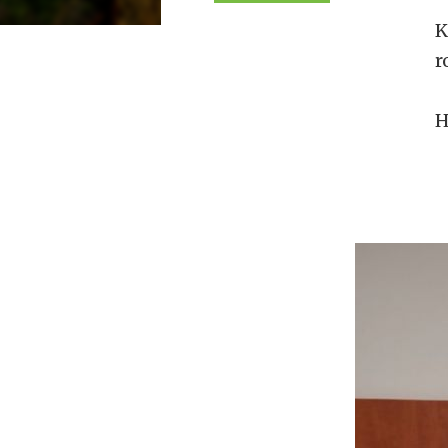
K
r
H