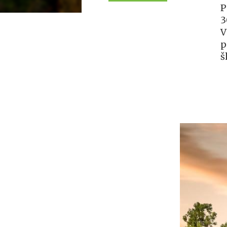
P
3
V
p
š