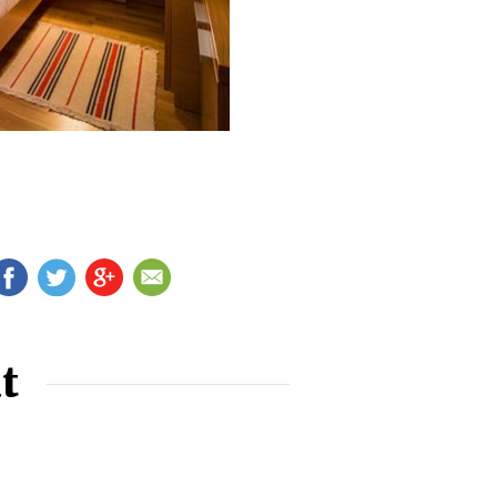
FB
TW
G+
EM
t