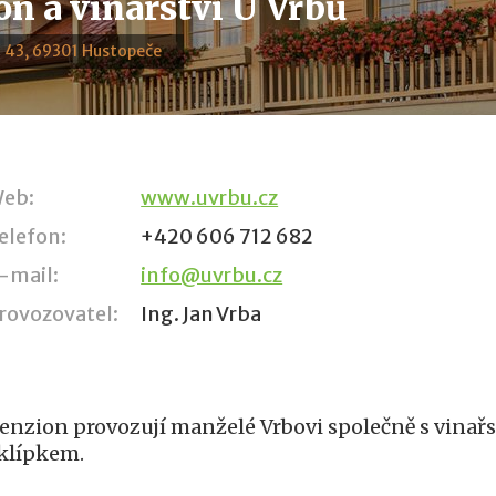
on a vinařství U Vrbů
 43, 69301 Hustopeče
eb:
www.uvrbu.cz
elefon:
+420 606 712 682
-mail:
info@uvrbu.cz
rovozovatel:
Ing. Jan Vrba
enzion provozují manželé Vrbovi společně s vinař
klípkem.