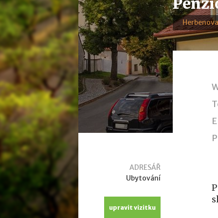
Penzi
Herbenova
W
T
E
P
ADRESÁŘ
Ubytování
P
s
upravit vizitku