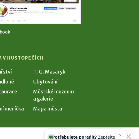
ebook
M V HUSTOPEČÍCH
ařství
T. G. Masaryk
dloně
Ubytování
taurace
Městské muzeum
a galerie
ní meníčka
Mapa města
Potřebujete poradit?
Zeptejte se
našeho asistenta
Chettyho
.