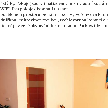
řistýlky. Pokoje jsou klimatizované, mají vlastní sociáln
 WIFI. Dva pokoje disponují terasou.
 odděleném prostoru penzionu jsou vytvořeny dva kuc
edničkou, mikrovlnou troubou, rychlovarnou konvicí a 
nídaně je v ceně ubytování formou rautu. Parkovat lze 