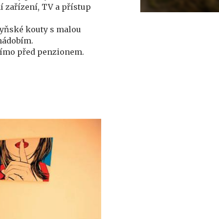
í zařízení, TV a přístup
hyňské kouty s malou
nádobím.
přímo před penzionem.