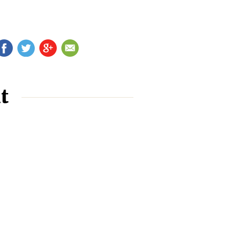
FB
TW
G+
EM
t