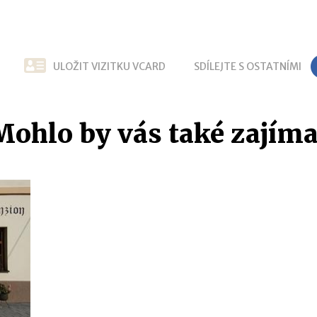
ULOŽIT VIZITKU VCARD
SDÍLEJTE S OSTATNÍMI
Mohlo by vás také zajíma