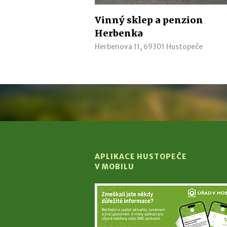
Vinný sklep a penzion
Herbenka
Herbenova 11, 69301 Hustopeče
APLIKACE HUSTOPEČE
V MOBILU