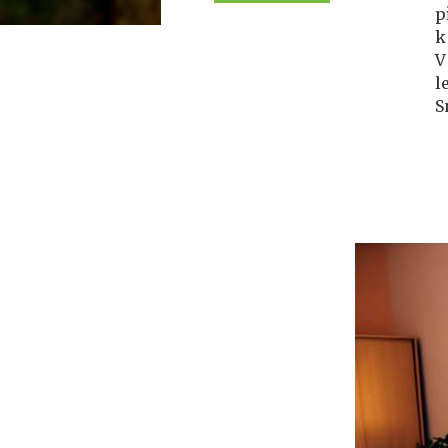
p
k
V
l
S