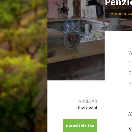
Penzi
Herbenova
W
T
E
P
ADRESÁŘ
Ubytování
M
upravit vizitku
N