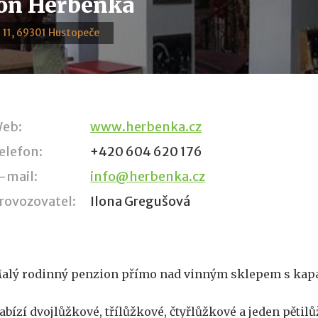
on Herbenka
 11, 69301 Hustopeče
eb:
www.herbenka.cz
elefon:
+420 604 620 176
-mail:
info@herbenka.cz
rovozovatel:
Ilona Gregušová
alý rodinný penzion přímo nad vinným sklepem s kapa
abízí dvojlůžkové, třílůžkové, čtyřlůžkové a jeden pěti