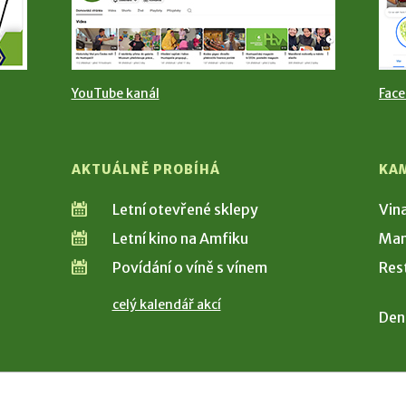
YouTube kanál
Fac
AKTUÁLNĚ PROBÍHÁ
KA
Letní otevřené sklepy
Vin
Letní kino na Amfiku
Man
Povídání o víně s vínem
Res
celý kalendář akcí
Den