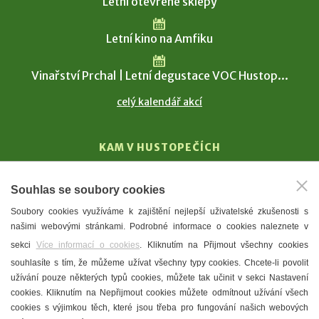
Letní otevřené sklepy
Letní kino na Amfiku
Vinařství Prchal | Letní degustace VOC Hustop...
celý kalendář akcí
KAM V HUSTOPEČÍCH
Vinařství
Souhlas se soubory cookies
T. G. Masaryk
Soubory cookies využíváme k zajištění nejlepší uživatelské zkušenosti s
Mandloně
našimi webovými stránkami. Podrobné informace o cookies naleznete v
Ubytování
sekci
Více informací o cookies
. Kliknutím na Přijmout všechny cookies
Restaurace
souhlasíte s tím, že můžeme užívat všechny typy cookies. Chcete-li povolit
užívání pouze některých typů cookies, můžete tak učinit v sekci Nastavení
Městské muzeum a galerie
cookies. Kliknutím na Nepřijmout cookies můžete odmítnout užívání všech
Denní meníčka
cookies s výjimkou těch, které jsou třeba pro fungování našich webových