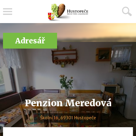
Menu
Adresář
Penzion Meredová
Školní 16, 69301 Hustopeče