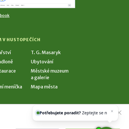
ebook
M V HUSTOPEČÍCH
ařství
T. G. Masaryk
dloně
Ubytování
taurace
Městské muzeum
a galerie
ní meníčka
Mapa města
Potřebujete poradit?
Zeptejte se
našeho asistenta
Chettyho
.