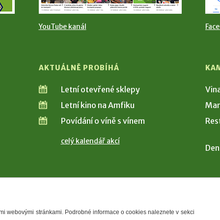
YouTube kanál
Fac
AKTUÁLNĚ PROBÍHÁ
KA
Letní otevřené sklepy
Vin
Letní kino na Amfiku
Man
Povídání o víně s vínem
Res
celý kalendář akcí
Den
šimi webovými stránkami. Podrobné informace o cookies naleznete v sekci