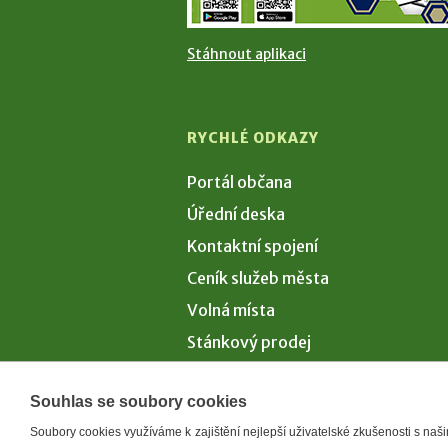
Stáhnout aplikaci
RYCHLÉ ODKAZY
Portál občana
Úřední deska
Kontaktní spojení
Ceník služeb města
Volná místa
Stánkový prodej
Volby 2026
Souhlas se soubory cookies
Soubory cookies využíváme k zajištění nejlepší uživatelské zkušenosti s na