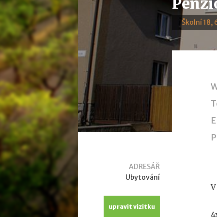
Penzi
Školní 18,
W
T
E
P
ADRESÁŘ
Ubytování
V
upravit vizitku
4