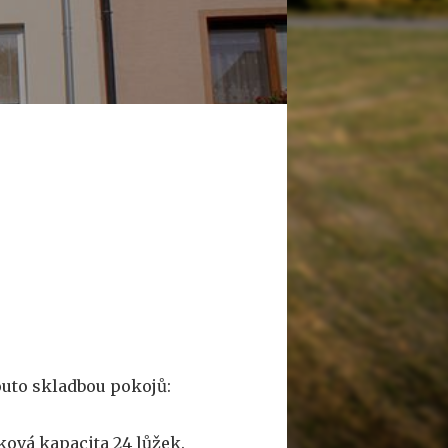
outo skladbou pokojů:
ková kapacita 24 lůžek.