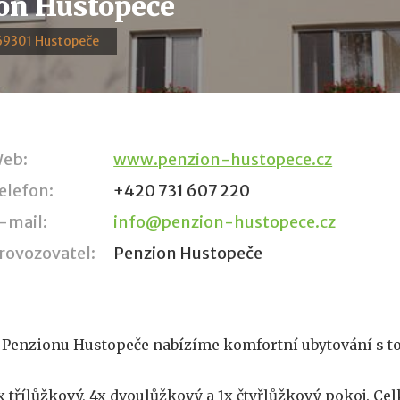
on Hustopeče
 69301 Hustopeče
eb:
www.penzion-hustopece.cz
elefon:
+420 731 607 220
-mail:
info@penzion-hustopece.cz
rovozovatel:
Penzion Hustopeče
 Penzionu Hustopeče nabízíme komfortní ubytování s t
x třílůžkový, 4x dvoulůžkový a 1x čtyřlůžkový pokoj. Cel