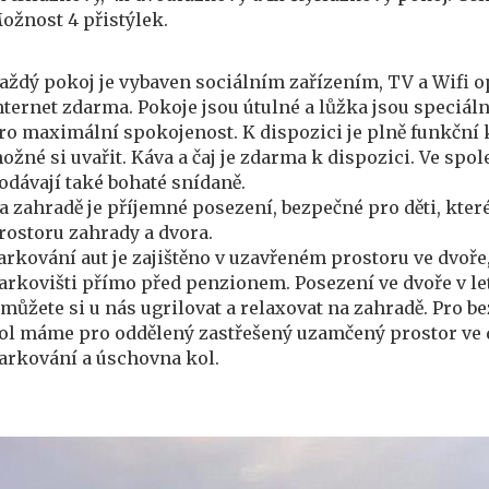
ožnost 4 přistýlek.
aždý pokoj je vybaven sociálním zařízením, TV a Wifi o
nternet zdarma. Pokoje jsou útulné a lůžka jsou speciá
ro maximální spokojenost. K dispozici je plně funkční 
ožné si uvařit. Káva a čaj je zdarma k dispozici. Ve spo
odávají také bohaté snídaně.
a zahradě je příjemné posezení, bezpečné pro děti, kter
rostoru zahrady a dvora.
arkování aut je zajištěno v uzavřeném prostoru ve dvo
arkovišti přímo před penzionem. Posezení ve dvoře v le
 můžete si u nás ugrilovat a relaxovat na zahradě. Pro 
ol máme pro oddělený zastřešený uzamčený prostor ve 
arkování a úschovna kol.