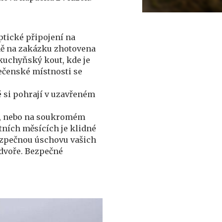
ptické připojení na
lně na zakázku zhotovena
kuchyňský kout, kde je
lečenské místnosti se
é si pohrají v uzavřeném
ře, nebo na soukromém
tních měsících je klidné
bezpečnou úschovu vašich
dvoře. Bezpečné