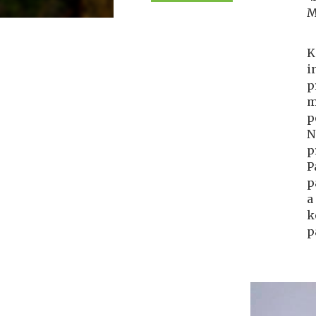
M
K
i
p
m
p
N
p
P
p
a
k
p