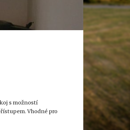
koj s možností
přístupem. Vhodné pro