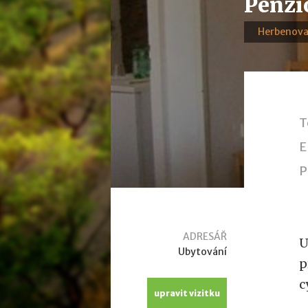
Penzi
Herbenova
T
E
P
ADRESÁŘ
U
Ubytování
p
c
upravit vizitku