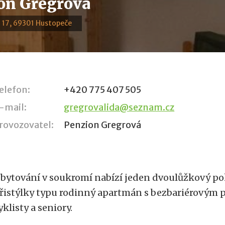
on Gregrová
 17, 69301 Hustopeče
elefon:
+420 775 407 505
-mail:
gregrovalida@seznam.cz
rovozovatel:
Penzion Gregrová
bytování v soukromí nabízí jeden dvoulůžkový po
řistýlky typu rodinný apartmán s bezbariérovým 
yklisty a seniory.