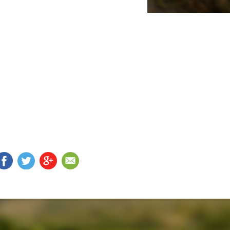
FB
TW
G+
EM