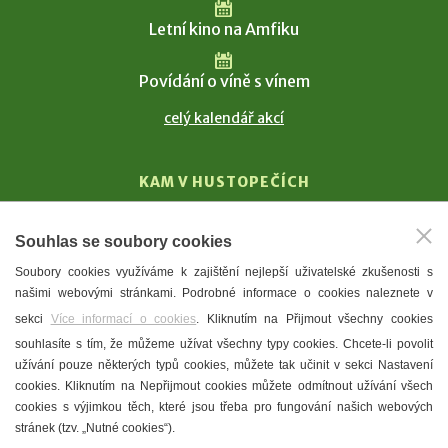
Letní kino na Amfiku
Povídání o víně s vínem
celý kalendář akcí
KAM V HUSTOPEČÍCH
Vinařství
Souhlas se soubory cookies
T. G. Masaryk
Soubory cookies využíváme k zajištění nejlepší uživatelské zkušenosti s
Mandloně
našimi webovými stránkami. Podrobné informace o cookies naleznete v
Ubytování
sekci
Více informací o cookies
. Kliknutím na Přijmout všechny cookies
Restaurace
souhlasíte s tím, že můžeme užívat všechny typy cookies. Chcete-li povolit
užívání pouze některých typů cookies, můžete tak učinit v sekci Nastavení
Městské muzeum a galerie
cookies. Kliknutím na Nepřijmout cookies můžete odmítnout užívání všech
Denní meníčka
cookies s výjimkou těch, které jsou třeba pro fungování našich webových
stránek (tzv. „Nutné cookies“).
Mapa města