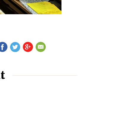
FB
TW
G+
EM
t