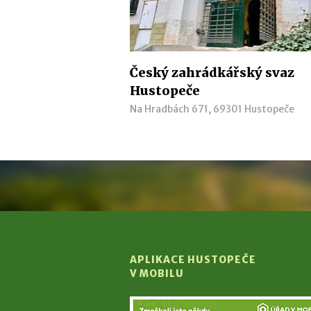
Český zahrádkářský svaz
Hustopeče
Na Hradbách 671, 69301 Hustopeče
APLIKACE HUSTOPEČE
V MOBILU