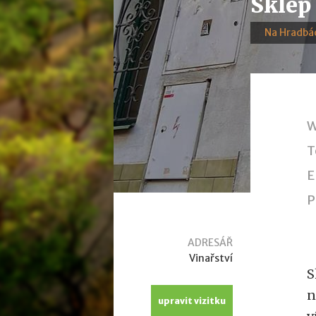
Sklep
Na Hradbá
W
T
E
P
ADRESÁŘ
Vinařství
S
n
upravit vizitku