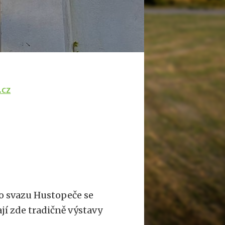
.cz
o svazu Hustopeče se
ají zde tradičně výstavy