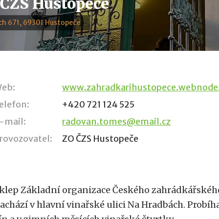
 ČZS Hustopeče
ch 671, 69301 Hustopeče
eb:
www.zahradkarihustopece.webnode
elefon:
+420 721 124 525
-mail:
radovan.tomes@email.cz
rovozovatel:
ZO ČZS Hustopeče
klep Základní organizace Českého zahrádkářskéh
achází v hlavní vinařské ulici Na Hradbách. Probíh