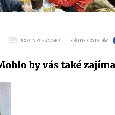
ULOŽIT VIZITKU VCARD
SDÍLEJTE S OSTATNÍMI
Mohlo by vás také zajíma