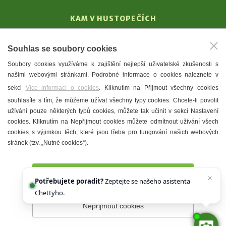
KAM V HUSTOPEČÍCH
Vinařství
Souhlas se soubory cookies
T. G. Masaryk
Soubory cookies využíváme k zajištění nejlepší uživatelské zkušenosti s
Mandloně
našimi webovými stránkami. Podrobné informace o cookies naleznete v
Ubytování
sekci
Více informací o cookies
. Kliknutím na Přijmout všechny cookies
Restaurace
souhlasíte s tím, že můžeme užívat všechny typy cookies. Chcete-li povolit
užívání pouze některých typů cookies, můžete tak učinit v sekci Nastavení
Městské muzeum a galerie
cookies. Kliknutím na Nepřijmout cookies můžete odmítnout užívání všech
Denní meníčka
cookies s výjimkou těch, které jsou třeba pro fungování našich webových
stránek (tzv. „Nutné cookies“).
Mapa města
Přijmout všechny cookies
Potřebujete poradit?
Zeptejte se našeho asistenta
Chettyho
.
Nepřijmout cookies
Prohlášení o přístupnosti
Správce webu
2026 © Město
Hustopeče