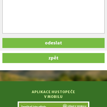
odeslat
zpět
APLIKACE HUSTOPEČE
V MOBILU