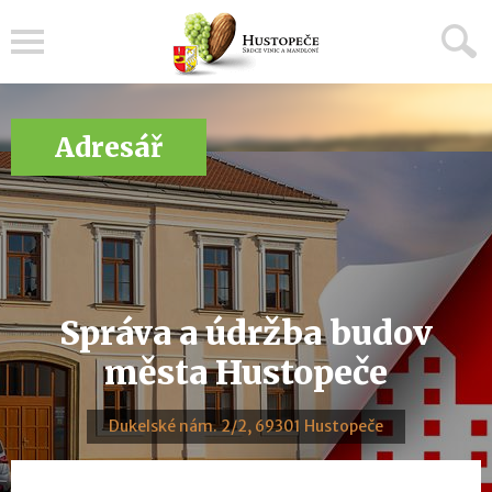
Menu
Adresář
Správa a údržba budov
města Hustopeče
Dukelské nám. 2/2, 69301 Hustopeče