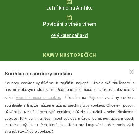
Letní kino na Amfiku
Povídání o víně s vínem
celý kalendář akcí
KAM V HUSTOPEČÍCH
Vinařství
Souhlas se soubory cookies
T. G. Masaryk
Soubory cookies využíváme k zajištění nejlepší uživatelské zkušenosti s
Mandloně
našimi webovými stránkami. Podrobné informace o cookies naleznete v
Ubytování
sekci
Více informací o cookies
. Kliknutím na Přijmout všechny cookies
Restaurace
souhlasíte s tím, že můžeme užívat všechny typy cookies. Chcete-li povolit
užívání pouze některých typů cookies, můžete tak učinit v sekci Nastavení
Městské muzeum a galerie
cookies. Kliknutím na Nepřijmout cookies můžete odmítnout užívání všech
Denní meníčka
cookies s výjimkou těch, které jsou třeba pro fungování našich webových
stránek (tzv. „Nutné cookies“).
Mapa města