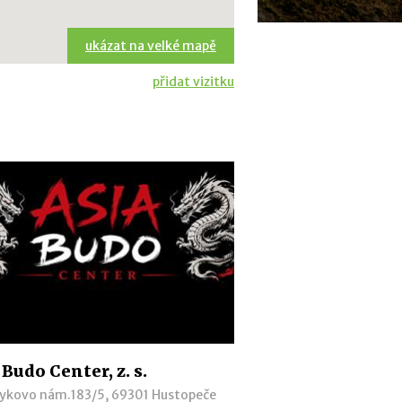
ukázat na velké mapě
přidat vizitku
 Budo Center, z. s.
ykovo nám.183/5, 69301 Hustopeče