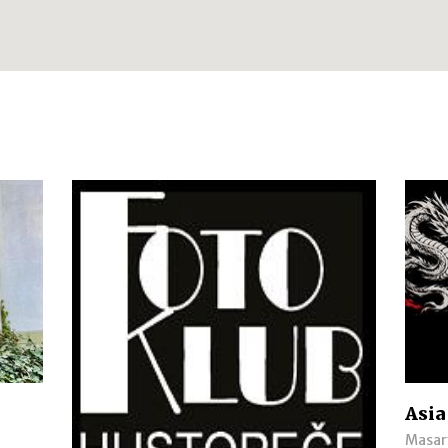
Asia
Masar