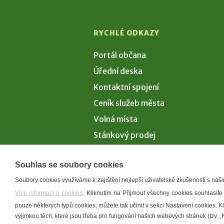
RYCHLÉ ODKAZY
Portál občana
Úřední deska
Kontaktní spojení
Ceník služeb města
Volná místa
Stánkový prodej
Volby 2026
Souhlas se soubory cookies
Soubory cookies využíváme k zajištění nejlepší uživatelské zkušenosti s na
Více informací o cookies
. Kliknutím na Přijmout všechny cookies souhlasíte
Prohlášení o p
pouze některých typů cookies, můžete tak učinit v sekci Nastavení cookies. 
výjimkou těch, které jsou třeba pro fungování našich webových stránek (tzv. „