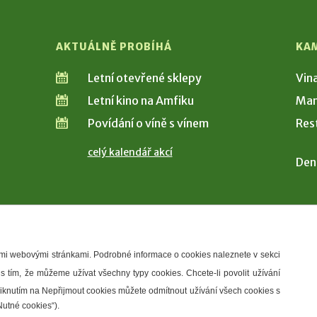
AKTUÁLNĚ PROBÍHÁ
KA
Letní otevřené sklepy
Vin
Letní kino na Amfiku
Man
Povídání o víně s vínem
Res
celý kalendář akcí
Den
šimi webovými stránkami. Podrobné informace o cookies naleznete v sekci
 s tím, že můžeme užívat všechny typy cookies. Chcete-li povolit užívání
řístupnosti
Správce webu
2026 © Město Hustopeče
Kliknutím na Nepřijmout cookies můžete odmítnout užívání všech cookies s
Nutné cookies“).