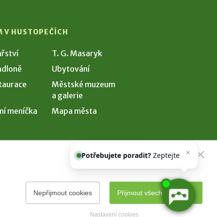
M V HUSTOPEČÍCH
ařství
T. G. Masaryk
dloně
Ubytování
taurace
Městské muzeum
a galerie
ní meníčka
Mapa města
Potřebujete poradit?
Zeptejte se
našeho asistenta
Chettyho
.
Nepřijmout cookies
Přijmout všechny cookies
Nastavení cookies