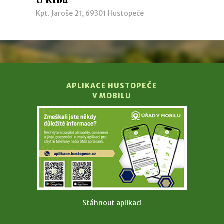
U Krbu
Kpt. Jaroše 21, 69301 Hustopeče
APLIKACE HUSTOPEČE
V MOBILU
Stáhnout aplikaci