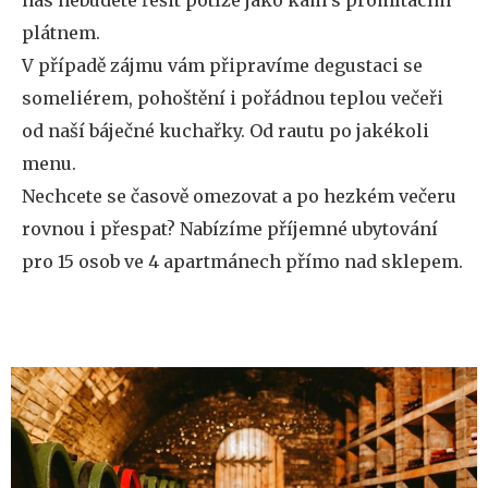
nás nebudete řešit potíže jako kam s promítacím
plátnem.
V případě zájmu vám připravíme degustaci se
someliérem, pohoštění i pořádnou teplou večeři
od naší báječné kuchařky. Od rautu po jakékoli
menu.
Nechcete se časově omezovat a po hezkém večeru
rovnou i přespat? Nabízíme příjemné ubytování
pro 15 osob ve 4 apartmánech přímo nad sklepem.