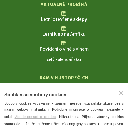
AKTUÁLNĚ PROBÍHÁ
Letní otevřené sklepy
Letní kino na Amfiku
Povídání o víně s vínem
celý kalendář akcí
KAM V HUSTOPEČÍCH
Vinařství
Souhlas se soubory cookies
T. G. Masaryk
Soubory cookies využíváme k zajištění nejlepší uživatelské zkušenosti s
Mandloně
našimi webovými stránkami. Podrobné informace o cookies naleznete v
Ubytování
sekci
Více informací o cookies
. Kliknutím na Přijmout všechny cookies
Restaurace
souhlasíte s tím, že můžeme užívat všechny typy cookies. Chcete-li povolit