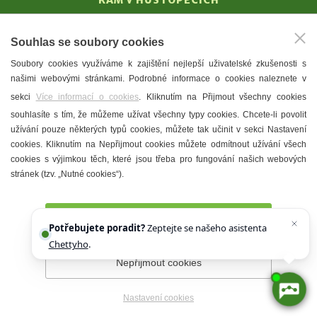
KAM V HUSTOPEČÍCH
Vinařství
Souhlas se soubory cookies
T. G. Masaryk
Soubory cookies využíváme k zajištění nejlepší uživatelské zkušenosti s
Mandloně
našimi webovými stránkami. Podrobné informace o cookies naleznete v
Ubytování
sekci
Více informací o cookies
. Kliknutím na Přijmout všechny cookies
Restaurace
souhlasíte s tím, že můžeme užívat všechny typy cookies. Chcete-li povolit
užívání pouze některých typů cookies, můžete tak učinit v sekci Nastavení
Městské muzeum a galerie
cookies. Kliknutím na Nepřijmout cookies můžete odmítnout užívání všech
Denní meníčka
cookies s výjimkou těch, které jsou třeba pro fungování našich webových
stránek (tzv. „Nutné cookies“).
Mapa města
Přijmout všechny cookies
Potřebujete poradit?
Zeptejte se našeho asistenta
Chettyho
.
Nepřijmout cookies
Prohlášení o přístupnosti
Správce webu
2026 © Město
Hustopeče
Nastavení cookies