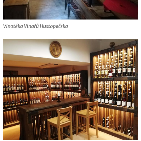
Vinotéka Vinařů Hustopečska