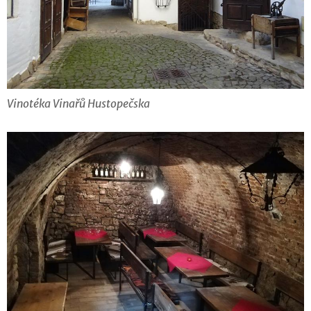
Vinotéka Vinařů Hustopečska