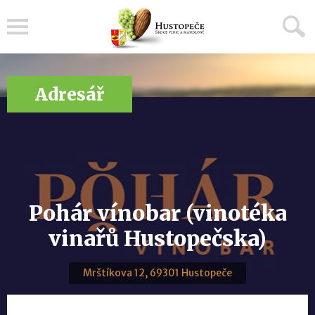
Menu
Adresář
Pohár vínobar (vinotéka
vinařů Hustopečska)
Mrštíkova 12, 69301 Hustopeče