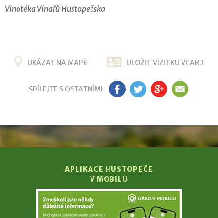
Vinotéka Vinařů Hustopečska
UKÁZAT NA MAPĚ
ULOŽIT VIZITKU VCARD
SDÍLEJTE S OSTATNÍMI
FB
TW
G+
EM
APLIKACE HUSTOPEČE
V MOBILU