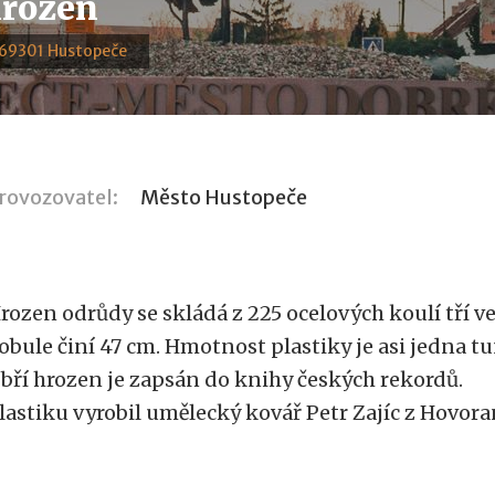
hrozen
 69301 Hustopeče
rovozovatel:
Město Hustopeče
rozen odrůdy se skládá z 225 ocelových koulí tří ve
obule činí 47 cm. Hmotnost plastiky je asi jedna tu
bří hrozen je zapsán do knihy českých rekordů.
lastiku vyrobil umělecký kovář Petr Zajíc z Hovora