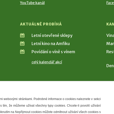
YouTube kanál
Fac
AKTUÁLNĚ PROBÍHÁ
KA
Letní otevřené sklepy
Vin
Letní kino na Amfiku
Man
Povídání o víně s vínem
Res
celý kalendář akcí
Den
šimi webovými stránkami. Podrobné informace o cookies naleznete v sekci
 s tím, že můžeme užívat všechny typy cookies. Chcete-li povolit užívání
řístupnosti
Správce webu
2026 © Město Hustopeče
Kliknutím na Nepřijmout cookies můžete odmítnout užívání všech cookies s