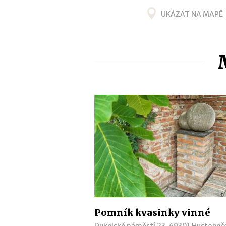
UKÁZAT NA MAPĚ
Pomník kvasinky vinné
Dukelské náměstí 23, 69301 Hustopeč