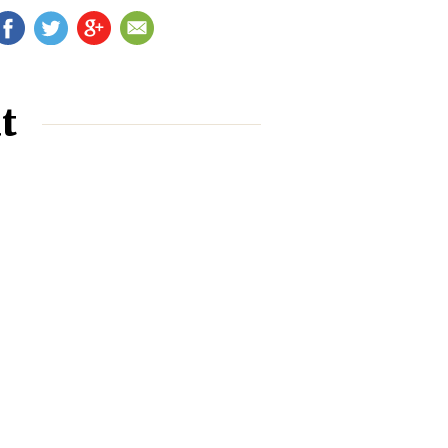
FB
TW
G+
EM
t