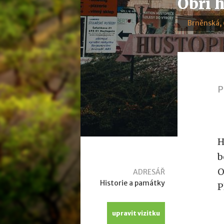
Obří 
Brněnská,
P
H
b
O
ADRESÁŘ
Historie a památky
P
upravit vizitku