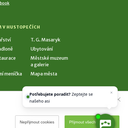
ebook
M V HUSTOPEČÍCH
ařství
T. G. Masaryk
dloně
Ubytování
taurace
Městské muzeum
a galerie
ní meníčka
Mapa města
Potřebujete poradit?
Zeptejte se
našeho asistenta
Chettyho
.
Nepřijmout cookies
Přijmout všechny cookies