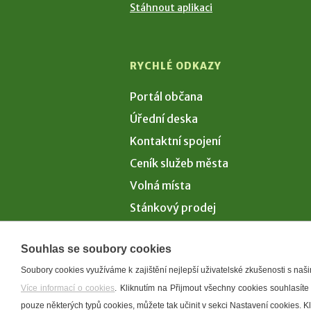
Stáhnout aplikaci
RYCHLÉ ODKAZY
Portál občana
Úřední deska
Kontaktní spojení
Ceník služeb města
Volná místa
Stánkový prodej
Volby 2026
Souhlas se soubory cookies
Soubory cookies využíváme k zajištění nejlepší uživatelské zkušenosti s na
Více informací o cookies
. Kliknutím na Přijmout všechny cookies souhlasíte
Prohlášení o p
pouze některých typů cookies, můžete tak učinit v sekci Nastavení cookies. 