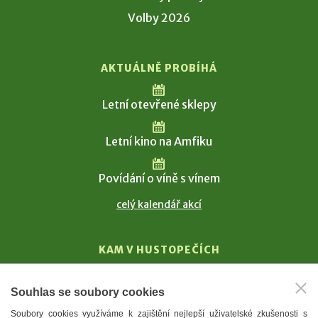
Volby 2026
AKTUÁLNĚ PROBÍHÁ
Letní otevřené sklepy
Letní kino na Amfiku
Povídání o víně s vínem
celý kalendář akcí
KAM V HUSTOPEČÍCH
Vinařství
Souhlas se soubory cookies
T. G. Masaryk
Soubory cookies využíváme k zajištění nejlepší uživatelské zkušenosti s
Mandloně