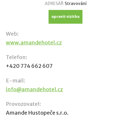
ADRESÁŘ
Stravování
upravit vizitku
Web:
www.amandehotel.cz
Telefon:
+420 774 662 607
E-mail:
info@amandehotel.cz
Provozovatel:
Amande Hustopeče s.r.o.