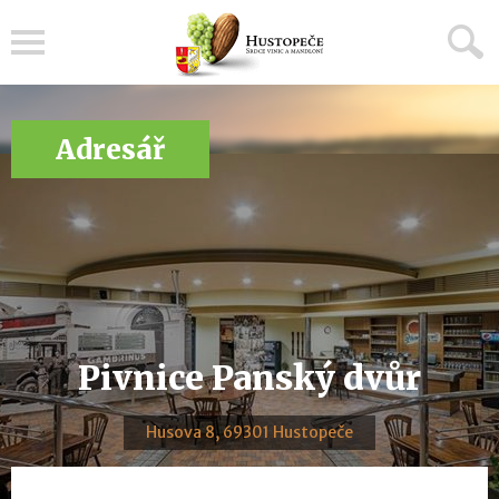
Menu
Adresář
Pivnice Panský dvůr
Husova 8, 69301 Hustopeče