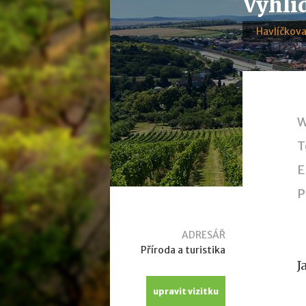
Vyhlí
Havlíčkov
W
T
E
P
ADRESÁŘ
Příroda a turistika
J
upravit vizitku