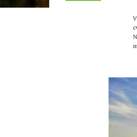
V
c
N
m