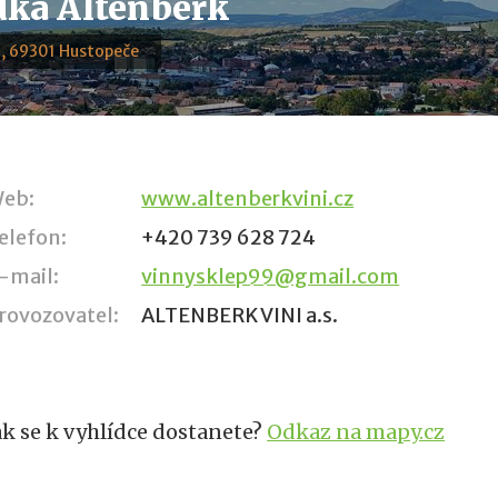
dka Altenberk
a, 69301 Hustopeče
eb:
www.altenberkvini.cz
elefon:
+420 739 628 724
-mail:
vinnysklep99@gmail.com
rovozovatel:
ALTENBERK VINI a.s.
ak se k vyhlídce dostanete?
Odkaz na mapy.cz