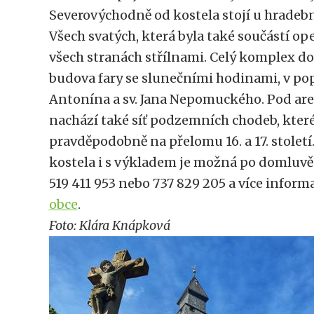
Severovýchodně od kostela stojí u hradebn
Všech svatých, která byla také součástí op
všech stranách střílnami. Celý komplex do
budova fary se slunečními hodinami, v pop
Antonína a sv. Jana Nepomuckého. Pod are
nachází také síť podzemních chodeb, kter
pravděpodobně na přelomu 16. a 17. století
kostela i s výkladem je možná po domluvě 
519 411 953 nebo 737 829 205 a více inform
obce
.
Foto: Klára Knápková