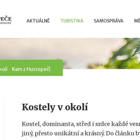
AKTUÁLNĚ
TURISTIKA
SAMOSPRÁVA
MĚ
kolí
Kam z Hustopečí
Kostely v okolí
Kostel, dominanta, střed i srdce každé ves
jiný, přesto unikátní a krásný. Do článku