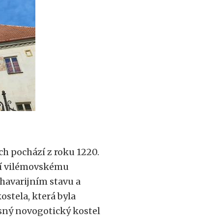
h pochází z roku 1220.
jící vilémovskému
 havarijním stavu a
ostela, která byla
sný novogotický kostel