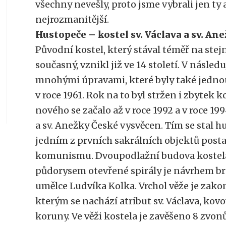
všechny nevešly, proto jsme vybrali jen ty
nejrozmanitější.
Hustopeče – kostel sv. Václava a sv. An
Původní kostel, který stával téměř na ste
současný, vznikl již ve 14 století. V následu
mnohými úpravami, které byly také jednou
v roce 1961. Rok na to byl stržen i zbytek k
nového se začalo až v roce 1992 a v roce 199
a sv. Anežky České vysvěcen. Tím se stal 
jedním z prvních sakrálních objektů post
komunismu. Dvoupodlažní budova kostela
půdorysem otevřené spirály je návrhem b
umělce Ludvíka Kolka. Vrchol věže je zak
kterým se nachází atribut sv. Václava, kov
koruny. Ve věži kostela je zavěšeno 8 zvonů