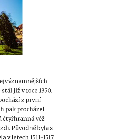
nejvýznamnějších
ál již v roce 1350.
 pochází z první
ích pak procházel
 čtyřhranná věž
zdi. Původně byla s
v letech 1511-1517.