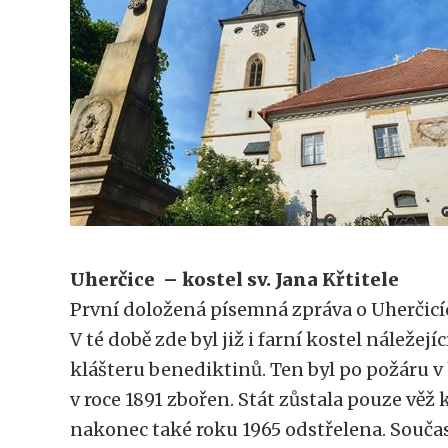
Uherčice – kostel sv. Jana Křtitele
První doložená písemná zpráva o Uherčicíc
V té době zde byl již i farní kostel náleže
klášteru benediktinů. Ten byl po požáru v
v roce 1891 zbořen. Stát zůstala pouze věž k
nakonec také roku 1965 odstřelena. Souča