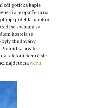
í zdi gotická kaple
evnění a je opatřena na
plňuje přilehlá barokní
ředí se sochami sv.
álem kostela se
é byly zbudovány
. Prohlídka areálu
na telefonickém čísle
ací najdete na
webu