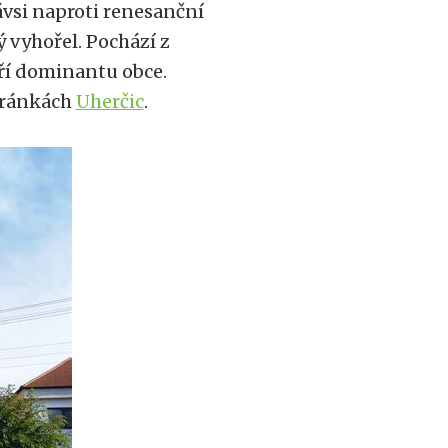
ávsi naproti renesanční
 vyhořel. Pochází z
ří dominantu obce.
tránkách
Uherčic
.