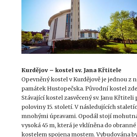
Kurdějov – kostel sv. Jana Křtitele
Opevněný kostel v Kurdějově je jednou z 
památek Hustopečska. Původní kostel zde st
Stávající kostel zasvěcený sv. Janu Křtiteli
poloviny 15. století. V následujících stalet
mnohými úpravami. Opodál stojí mohutná
vysoká 45 m, která je vklíněna do obranné 
kostelem spojena mostem. Vybudována byla 