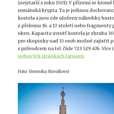
(nejstarší z roku 1501). V přízemí se kromě
románská krypta. Ta je jedinou dochovan
kostela a jsou zde uloženy náhrobky hus
z přelomu 16. a 17. století nebo fragment
oken. Kapacita uvnitř kostela je zhruba 30
pro skupinky nad 15 osob možné zajistit p
s průvodcem na tel. čísle 723 529 476. Více
webových stránkách farnosti
.
Foto: Veronika Nováková