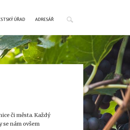
Hledat
STSKÝ ÚŘAD
ADRESÁŘ
nice či města. Každý
 by se nám ovšem