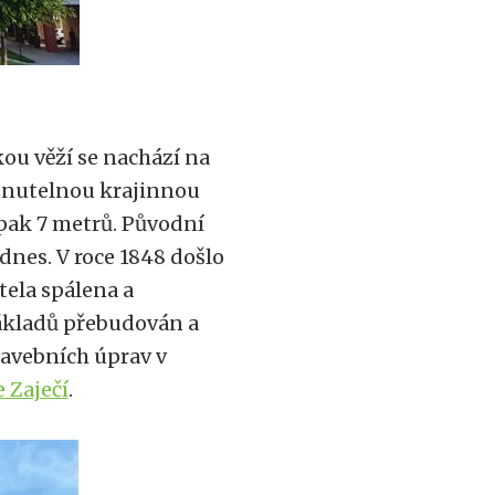
ou věží se nachází na
édnutelnou krajinnou
 pak 7 metrů. Původní
 dnes. V roce 1848 došlo
tela spálena a
základů přebudován a
tavebních úprav v
 Zaječí
.