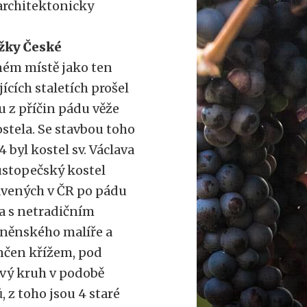
 architektonicky
ežky České
jném místě jako ten
jících staletích prošel
 z příčin pádu věže
ostela. Se stavbou toho
4 byl kostel sv. Václava
hustopečský kostel
avených v ČR po pádu
 s netradičním
rněnského malíře a
ončen křížem, pod
ový kruh v podobě
, z toho jsou 4 staré