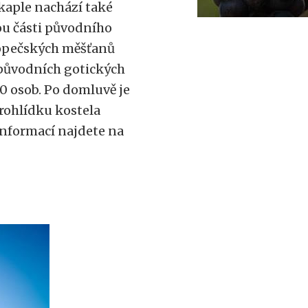
 kaple nachází také
ou části původního
topečských měšťanů
y původních gotických
0 osob. Po domluvě je
rohlídku kostela
 informací najdete na