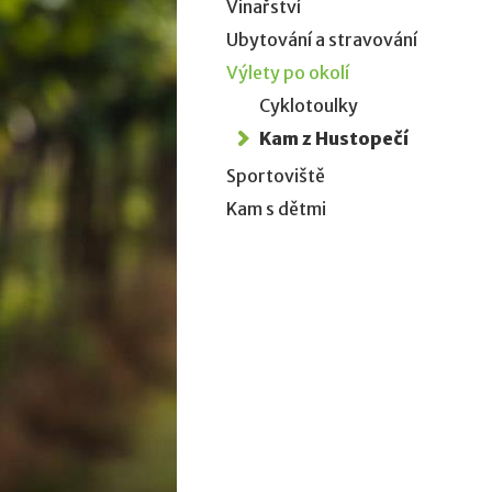
Vinařství
Ubytování a stravování
Výlety po okolí
Cyklotoulky
Kam z Hustopečí
Sportoviště
Kam s dětmi