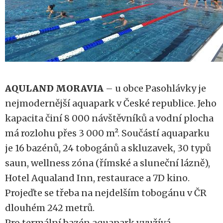
AQULAND MORAVIA
– u obce Pasohlávky je
nejmodernější aquapark v České republice. Jeho
kapacita činí 8 000 návštěvníků a vodní plocha
má rozlohu přes 3 000 m². Součástí aquaparku
je 16 bazénů, 24 tobogánů a skluzavek, 30 typů
saun, wellness zóna (římské a sluneční lázně),
Hotel Aqualand Inn, restaurace a 7D kino.
Projeďte se třeba na nejdelším tobogánu v ČR
dlouhém 242 metrů.
Pro termální bazén aquapark využívá