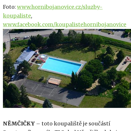
Foto:
www.hornibojanovice.cz/sluzby-
koupaliste
,
www.facebook.com/koupalistehornibojanovice
NĚMČIČKY
– toto koupaliště je součástí