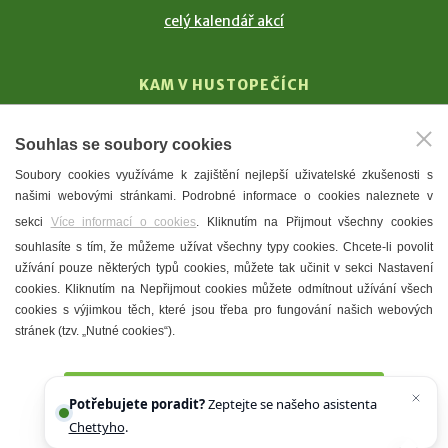
celý kalendář akcí
KAM V HUSTOPEČÍCH
Vinařství
Souhlas se soubory cookies
T. G. Masaryk
Soubory cookies využíváme k zajištění nejlepší uživatelské zkušenosti s
Mandloně
našimi webovými stránkami. Podrobné informace o cookies naleznete v
Ubytování
sekci
Více informací o cookies
. Kliknutím na Přijmout všechny cookies
Restaurace
souhlasíte s tím, že můžeme užívat všechny typy cookies. Chcete-li povolit
užívání pouze některých typů cookies, můžete tak učinit v sekci Nastavení
Městské muzeum a galerie
cookies. Kliknutím na Nepřijmout cookies můžete odmítnout užívání všech
Denní meníčka
cookies s výjimkou těch, které jsou třeba pro fungování našich webových
stránek (tzv. „Nutné cookies“).
Mapa města
Přijmout všechny cookies
Potřebujete poradit?
Zeptejte se našeho asistenta
Chettyho
.