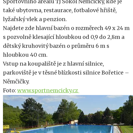
Sportovního areálu TJ Sokol Němčičky, kde je
také ubytovna, restaurace, fotbalové hřiště,
lyžařský vlek a penzion.
Najdete zde hlavní bazén o rozměrech 49 x 24 m
s pozvolně klesající hloubkou od 0,9 do 2,8m a
dětský kruhovitý bazén o průměru 6 m s
hloubkou 40 cm.
Vstup na koupaliště je z hlavní silnice,
parkoviště je v těsné blízkosti silnice Bořetice –
Němčičky.
Foto:
www.sportnemcicky.cz