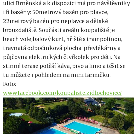
ulici Brněnská a k dispozici má pro návštěvníky
tři bazény: 50metrový bazén pro plavce,
22metrový bazén pro neplavce a dětské
brouzdaliště. Součástí areálu koupaliště je
beach volejbalový kurt, hřiště s trampolínou,
travnatá odpočinková plocha, převlékárny a
půjčovna elektrických čtyřkolek pro děti. Na
stinné terase potěší káva, pivo a limo a těšit se
tu můžete i pohledem na mini farmičku.
Foto:
www.facebook.com/koupaliste.zidlochovice/