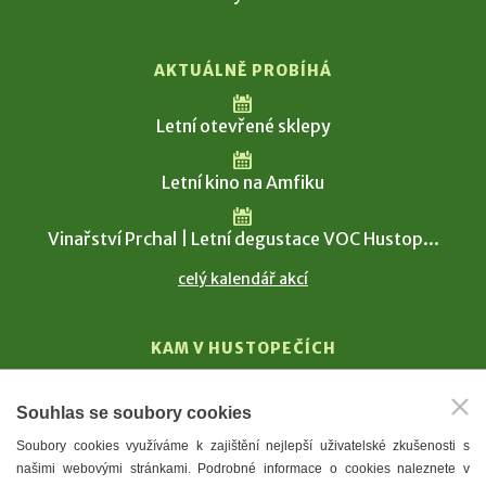
AKTUÁLNĚ PROBÍHÁ
Letní otevřené sklepy
Letní kino na Amfiku
Vinařství Prchal | Letní degustace VOC Hustop...
celý kalendář akcí
KAM V HUSTOPEČÍCH
Vinařství
Souhlas se soubory cookies
T. G. Masaryk
Soubory cookies využíváme k zajištění nejlepší uživatelské zkušenosti s
Mandloně
našimi webovými stránkami. Podrobné informace o cookies naleznete v
Ubytování