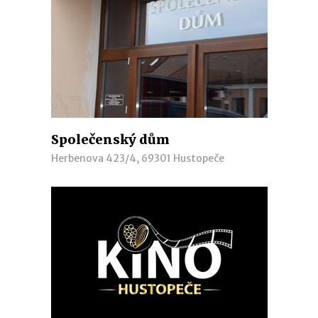
Společenský dům
Herbenova 423/4, 69301 Hustopeče