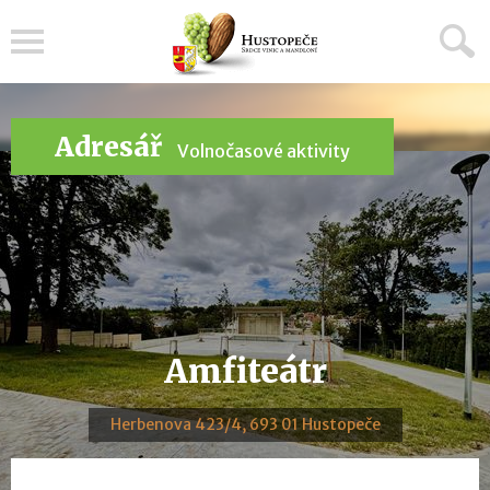
Menu
Adresář
Volnočasové aktivity
Amfiteátr
Herbenova 423/4, 693 01 Hustopeče