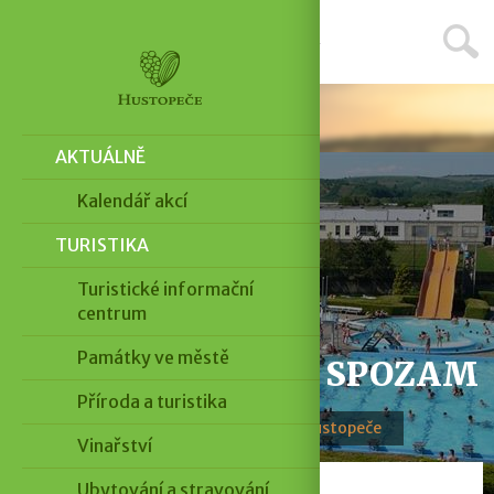
Menu
Adresář
AKTUÁLNĚ
Kalendář akcí
TURISTIKA
Turistické informační
centrum
Památky ve městě
Letní koupaliště - SPOZAM
Příroda a turistika
Brněnská 526/50, 69301 Hustopeče
Vinařství
Ubytování a stravování