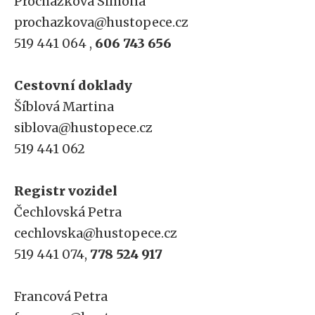
Procházková Simona
prochazkova@hustopece.cz
519 441 064 ,
606 743 656
Cestovní doklady
Šíblová Martina
siblova@hustopece.cz
519 441 062
Registr vozidel
Čechlovská Petra
cechlovska@hustopece.cz
519 441 074,
778 524 917
Francová Petra