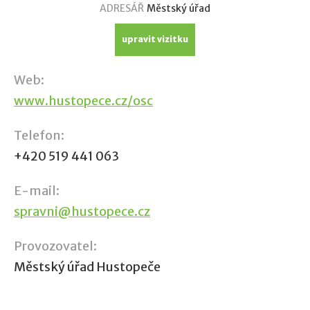
ADRESÁŘ
Městský úřad
upravit vizitku
Web:
www.hustopece.cz/osc
Telefon:
+420 519 441 063
E-mail:
spravni@hustopece.cz
Provozovatel:
Městský úřad Hustopeče