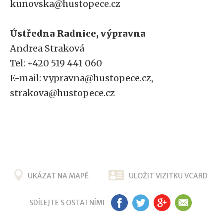
kunovska@hustopece.cz
Ústředna Radnice, výpravna
Andrea Straková
Tel: +420 519 441 060
E-mail: vypravna@hustopece.cz,
strakova@hustopece.cz
UKÁZAT NA MAPĚ
ULOŽIT VIZITKU VCARD
SDÍLEJTE S OSTATNÍMI
FB
TW
G+
EM