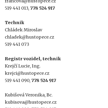
francova@hustopece.cz
519 441 013,
778 524 917
Technik
Chládek Miroslav
chladek@hustopece.cz
519 441 073
Registr vozidel, technik
Krejčí Lucie, Ing.
krejci@hustopece.cz
519 441 090,
778 524 917
Kubišová Veronika, Bc.
kubisova@hustopece.cz