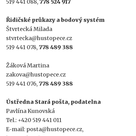
519 441 088,
778 524 917
Řidičské průkazy a bodový systém
Štvrtecká Milada
stvrtecka@hustopece.cz
519 441 078,
778 489 388
Žáková Martina
zakova@hustopece.cz
519 441 076,
778 489 388
Ústředna Stará pošta, podatelna
Pavlína Kunovská
Tel.: +420 519 441 011
E-mail: posta@hustopece.cz,