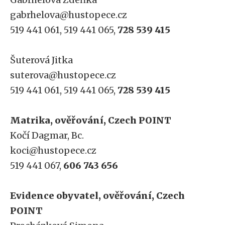
gabrhelova@hustopece.cz
519 441 061, 519 441 065,
728 539 415
Šuterová Jitka
suterova@hustopece.cz
519 441 061, 519 441 065,
728 539 415
Matrika, ověřování, Czech POINT
Kočí Dagmar, Bc.
koci@hustopece.cz
519 441 067,
606 743 656
Evidence obyvatel, ověřování, Czech
POINT