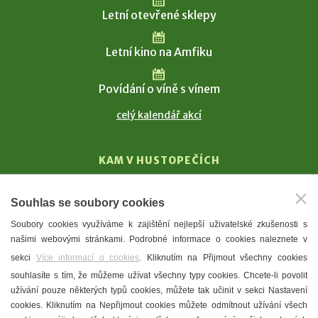
Letní otevřené sklepy
Letní kino na Amfiku
Povídání o víně s vínem
celý kalendář akcí
KAM V HUSTOPEČÍCH
Vinařství
Souhlas se soubory cookies
T. G. Masaryk
Soubory cookies využíváme k zajištění nejlepší uživatelské zkušenosti s
Mandloně
našimi webovými stránkami. Podrobné informace o cookies naleznete v
Ubytování
sekci
Více informací o cookies
. Kliknutím na Přijmout všechny cookies
Restaurace
souhlasíte s tím, že můžeme užívat všechny typy cookies. Chcete-li povolit
užívání pouze některých typů cookies, můžete tak učinit v sekci Nastavení
Městské muzeum a galerie
cookies. Kliknutím na Nepřijmout cookies můžete odmítnout užívání všech