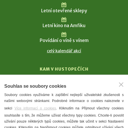
Letní otevřené sklepy
Letní kino na Amfiku
Povídání o víně s vínem
celý kalendář akcí
KAM V HUSTOPEČÍCH
Vinařství
Souhlas se soubory cookies
T. G. Masaryk
Soubory cookies využíváme k zajištění nejlepší uživatelské zkušenosti s
Mandloně
našimi webovými stránkami. Podrobné informace o cookies naleznete v
Ubytování
sekci
Více informací o cookies
. Kliknutím na Přijmout všechny cookies
Restaurace
souhlasíte s tím, že můžeme užívat všechny typy cookies. Chcete-li povolit
užívání pouze některých typů cookies, můžete tak učinit v sekci Nastavení
Městské muzeum a galerie
cookies. Kliknutím na Nepřijmout cookies můžete odmítnout užívání všech