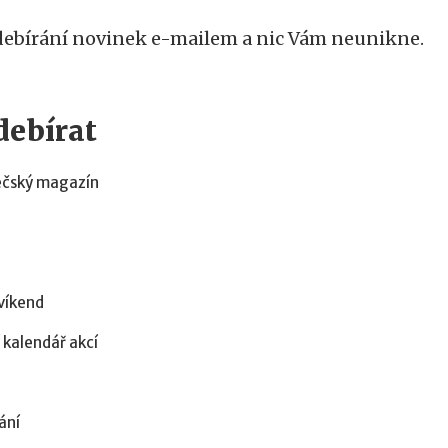
debírání novinek e-mailem a nic Vám neunikne.
debírat
čský magazín
víkend
 kalendář akcí
ání