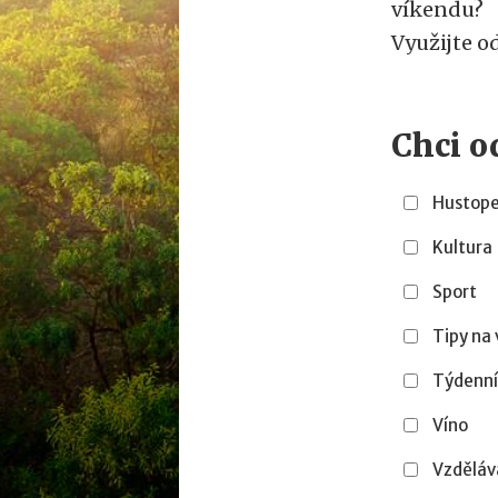
víkendu?
Využijte o
Chci o
Hustope
Kultura
Sport
Tipy na 
Týdenní
Víno
Vzděláv