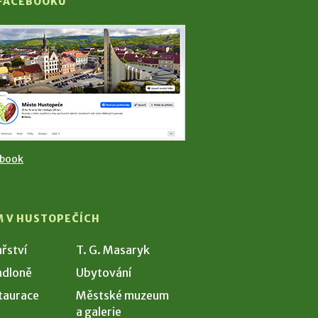
 FACEBOOKU
ebook
M V HUSTOPEČÍCH
ařství
T. G. Masaryk
dloně
Ubytování
taurace
Městské muzeum
a galerie