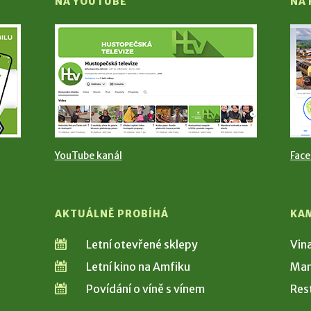
NA YOUTUBE
NA
YouTube kanál
Fac
AKTUÁLNĚ PROBÍHÁ
KA
Letní otevřené sklepy
Vin
Letní kino na Amfiku
Man
Povídání o víně s vínem
Res