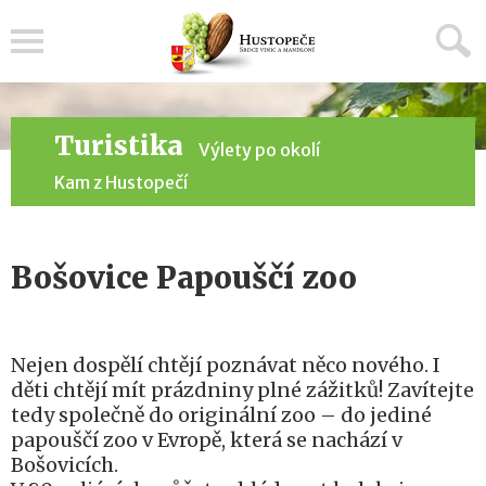
Menu
Turistika
Výlety po okolí
Kam z Hustopečí
Bošovice Papouščí zoo
Nejen dospělí chtějí poznávat něco nového. I
děti chtějí mít prázdniny plné zážitků! Zavítejte
tedy společně do originální zoo – do jediné
papouščí zoo v Evropě, která se nachází v
Bošovicích.