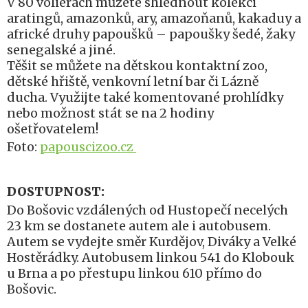
V 80 voliérách můžete shlédnout kolekci
aratingů, amazonků, ary, amazoňanů, kakaduy a
africké druhy papoušků – papoušky šedé, žaky
senegalské a jiné.
Těšit se můžete na dětskou kontaktní zoo,
dětské hřiště, venkovní letní bar či Lázně
ducha. Využijte také komentované prohlídky
nebo možnost stát se na 2 hodiny
ošetřovatelem!
Foto:
papouscizoo.cz
DOSTUPNOST:
Do Bošovic vzdálených od Hustopečí necelých
23 km se dostanete autem ale i autobusem.
Autem se vydejte směr Kurdějov, Diváky a Velké
Hostěrádky. Autobusem linkou 541 do Klobouk
u Brna a po přestupu linkou 610 přímo do
Bošovic.