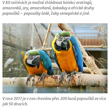
V 80 voliérách je možné shlédnout kolekci aratingů,
amazonků, ary, amazoňanů, kakaduy a africké druhy
papoušků – papoušky šedé, žaky senegalské a jiné.
V roce 2017 je v zoo chováno přes 200 kusů papoušků ve více
jak 50 druzích.