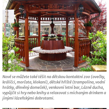
Nově se můžete také těšit na dětskou kontaktní zoo (ovečky,
králíčci, morčata, klokani), dětské hřiště (trampolína, vodní
hrátky, dřevěný domeček), venkovní letní bar, Lázně ducha,
vypůjčit si hry nebo knihy a relaxovat s míchaným drinkem a
jinými lázeňskými dobrotami.