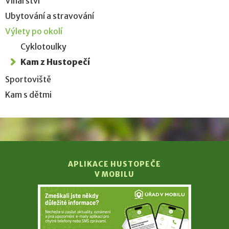
Vinařství
Ubytování a stravování
Výlety po okolí
Cyklotoulky
Kam z Hustopečí
Sportoviště
Kam s dětmi
APLIKACE HUSTOPEČE
V MOBILU