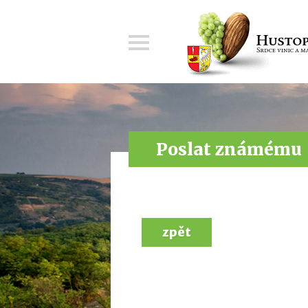
Menu
Poslat známému
zpět