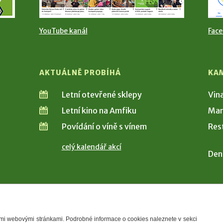
YouTube kanál
Fac
AKTUÁLNĚ PROBÍHÁ
KA
Letní otevřené sklepy
Vin
Letní kino na Amfiku
Man
Povídání o víně s vínem
Res
celý kalendář akcí
Den
šimi webovými stránkami. Podrobné informace o cookies naleznete v sekci