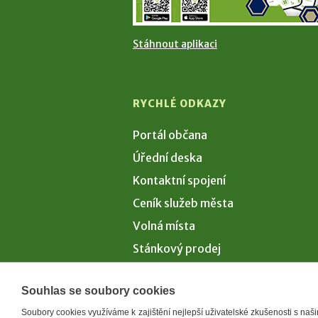
Stáhnout aplikaci
RYCHLÉ ODKAZY
Portál občana
Úřední deska
Kontaktní spojení
Ceník služeb města
Volná místa
Stánkový prodej
Volby 2026
Souhlas se soubory cookies
Soubory cookies využíváme k zajištění nejlepší uživatelské zkušenosti s na