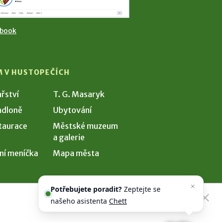
ebook
M V HUSTOPEČÍCH
ařství
T. G. Masaryk
dloně
Ubytování
taurace
Městské muzeum
a galerie
ní meníčka
Mapa města
Potřebujete poradit?
Zeptejte se
našeho asistenta
Chettyho
.